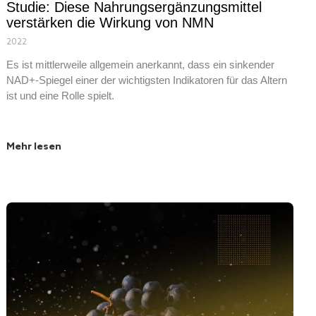
Studie: Diese Nahrungsergänzungsmittel
verstärken die Wirkung von NMN
2022
Es ist mittlerweile allgemein anerkannt, dass ein sinkender
NAD+-Spiegel einer der wichtigsten Indikatoren für das Altern
ist und eine Rolle spielt.
Mehr lesen