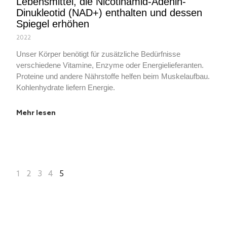
Lebensmittel, die Nicotinamid-Adenin-
Dinukleotid (NAD+) enthalten und dessen
Spiegel erhöhen
2022
Unser Körper benötigt für zusätzliche Bedürfnisse
verschiedene Vitamine, Enzyme oder Energielieferanten.
Proteine ​​und andere Nährstoffe helfen beim Muskelaufbau.
Kohlenhydrate liefern Energie.
Mehr lesen
1
2
3
4
5