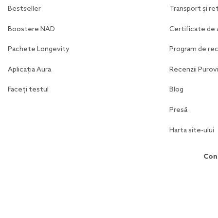
Bestseller
Transport și ret
Boostere NAD
Certificate de 
Pachete Longevity
Program de r
Aplicația Aura
Recenzii Purovi
Faceți testul
Blog
Presă
Harta site-ului
Con