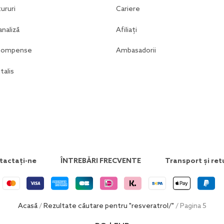
ururi
Cariere
analiză
Afiliați
ecompense
Ambasadorii
talis
tactați-ne
ÎNTREBĂRI FRECVENTE
Transport și ret
Acasă
/
Rezultate căutare pentru "resveratrol/"
/ Pagina 5