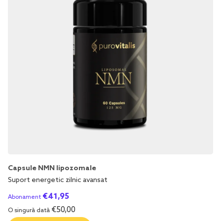
Capsule NMN lipozomale
Suport energetic zilnic avansat
€
41,95
Abonament
€
50,00
O singură dată