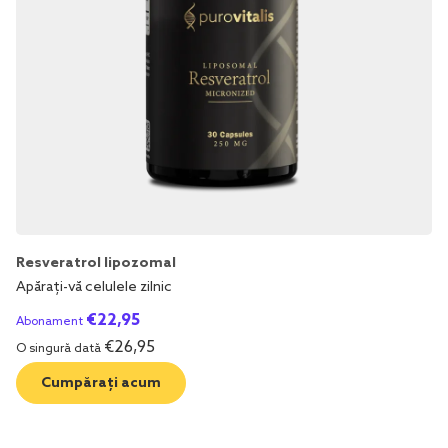
Resveratrol lipozomal
Apărați-vă celulele zilnic
€
22,95
Abonament
€
26,95
O singură dată
Cumpărați acum