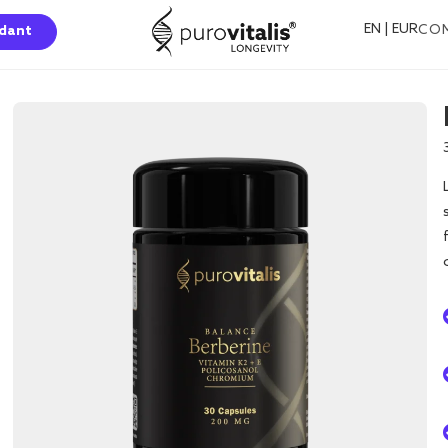
EN | EUR
CO
dant