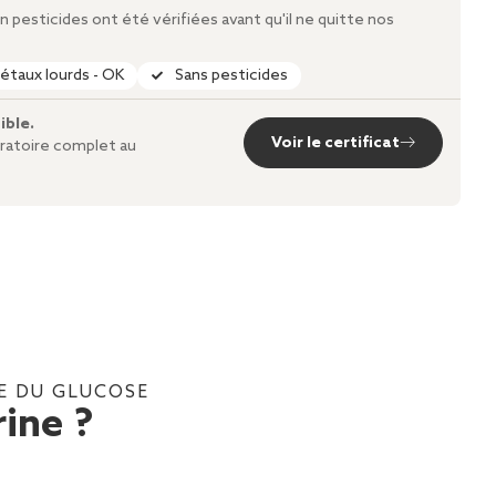
 pesticides ont été vérifiées avant qu'il ne quitte nos
étaux lourds - OK
Sans pesticides
ible.
Voir le certificat
oratoire complet au
LE DU GLUCOSE
ine ?