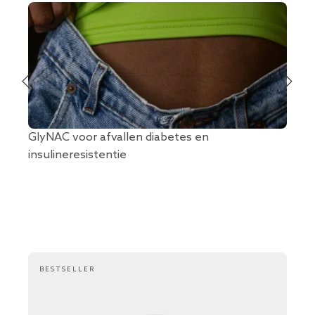
GlyNAC voor afvallen diabetes en
De v
insulineresistentie
op o
BESTSELLER