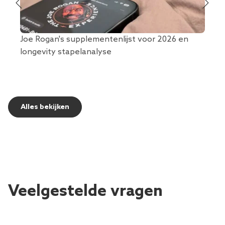
Joe Rogan's supplementenlijst voor 2026 en
longevity stapelanalyse
Open
Alles bekijken
Veelgestelde vragen