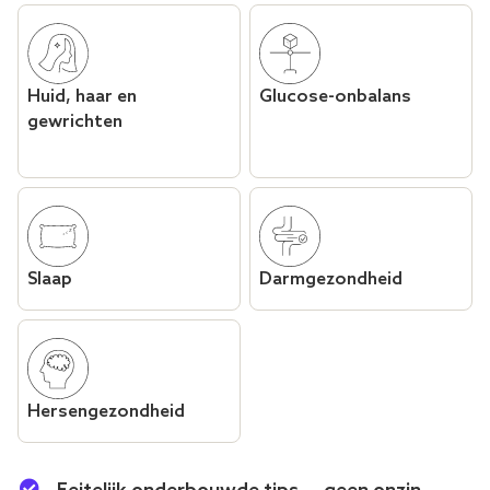
Huid, haar en
Glucose-onbalans
gewrichten
Slaap
Darmgezondheid
Hersengezondheid