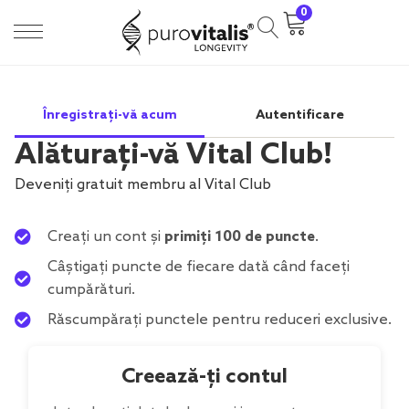
0
Înregistrați-vă acum
Autentificare
Alăturați-vă Vital Club!
Deveniți gratuit membru al Vital Club
Creați un cont și
primiți 100 de puncte
.
Câștigați puncte de fiecare dată când faceți
cumpărături.
Răscumpărați punctele pentru reduceri exclusive.
Creează-ți contul