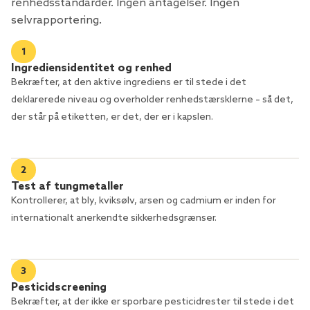
renhedsstandarder. Ingen antagelser. Ingen
selvrapportering.
1
Ingrediensidentitet og renhed
Bekræfter, at den aktive ingrediens er til stede i det
deklarerede niveau og overholder renhedstærsklerne – så det,
der står på etiketten, er det, der er i kapslen.
2
Test af tungmetaller
Kontrollerer, at bly, kviksølv, arsen og cadmium er inden for
internationalt anerkendte sikkerhedsgrænser.
3
Pesticidscreening
Bekræfter, at der ikke er sporbare pesticidrester til stede i det