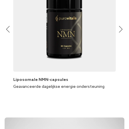
Liposomale NMN-capsules
Lipos
Geavanceerde dagelijkse energie ondersteuning
Bescher