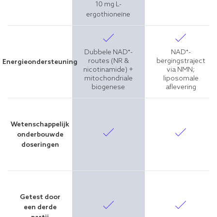
10 mg L-
ergothioneïne
Dubbele NAD⁺-
NAD⁺-
routes (NR &
bergingstraject
Energieondersteuning
nicotinamide) +
via NMN;
mitochondriale
liposomale
biogenese
aflevering
Wetenschappelijk
onderbouwde
doseringen
Getest door
een derde