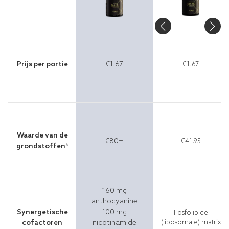
Prijs per portie
€1.67
€1.67
Waarde van de
€80+
€41,95
grondstoffen*
160 mg
anthocyanine
Synergetische
100 mg
Fosfolipide
cofactoren
nicotinamide
(liposomale) matrix