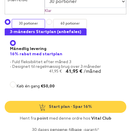
Klar
30 portioner
60 portioner
3-måneders Startplan (anbefales)
Månedlig levering
16% rabat med startplan
- Fuld fleksibilitet efter måned 3
- Designet til regelmæssig brug over 3 måneder
41,95 €
/måned
41,95
€
Køb én gang
€
50,00
Start plan · Spar 16%
Hent fra
point
med denne ordre hos
Vital Club
30 dages
pengene-tilbage
-garanti*