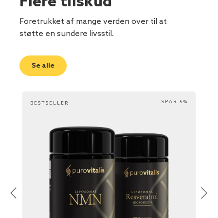
Flere tilskud
Foretrukket af mange verden over til at
støtte en sundere livsstil.
Se alle
SPAR 5%
BESTSELLER
BES