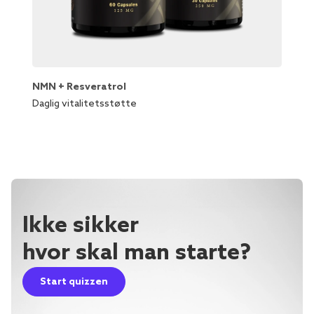
NMN + Resveratrol
Lipos
Daglig vitalitetsstøtte
Beskyt 
Ikke sikker
hvor skal man starte?
Start quizzen