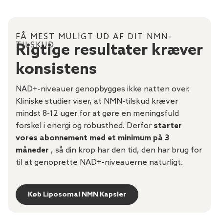
FÅ MEST MULIGT UD AF DIT NMN-
TILSKUD
Rigtige resultater kræver
konsistens
NAD+-niveauer genopbygges ikke natten over.
Kliniske studier viser, at NMN-tilskud kræver
mindst 8-12 uger for at gøre en meningsfuld
forskel i energi og robusthed. Derfor
starter
vores abonnement med et minimum på 3
måneder
, så din krop har den tid, den har brug for
til at genoprette NAD+-niveauerne naturligt.
Køb Liposomal NMN Kapsler