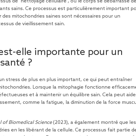
ssus de "nettoyage cellulaire", où le corps se débarrasse d
ants sains. Ce processus est particulièrement important p
ar des mitochondries saines sont nécessaires pour un
ssus de vieillissement sain.
est-elle importante pour un
 santé ?
 un stress de plus en plus important, ce qui peut entraîner
tochondries. Lorsque la mitophagie fonctionne efficacem
défectueuses et à maintenir un équilibre sain. Cela peut aide
lissement, comme la fatigue, la diminution de la force muscu
l of Biomedical Science
(2023), a également montré que les
ies en les libérant de la cellule. Ce processus fait partie de