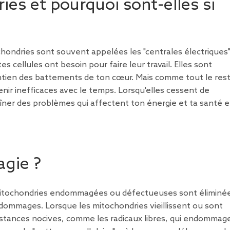
es et pourquoi sont-elles si
dries sont souvent appelées les "centrales électriques"
es cellules ont besoin pour faire leur travail. Elles sont
aintien des battements de ton cœur. Mais comme tout le res
nir inefficaces avec le temps. Lorsqu'elles cessent de
îner des problèmes qui affectent ton énergie et ta santé 
agie ?
s mitochondries endommagées ou défectueuses sont éliminé
s dommages. Lorsque les mitochondries vieillissent ou sont
tances nocives, comme les radicaux libres, qui endommag