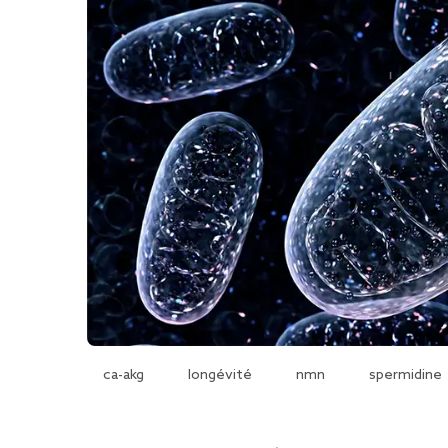
ca-akg
longévité
nmn
spermidine