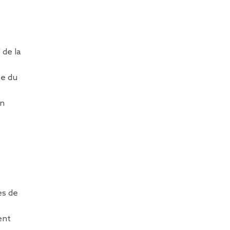
 de la
te du
en
es de
ent