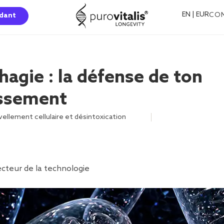
EN | EUR
CO
dant
agie : la défense de ton
lissement
ellement cellulaire et désintoxication
,
,
,
,
,
cteur de la technologie