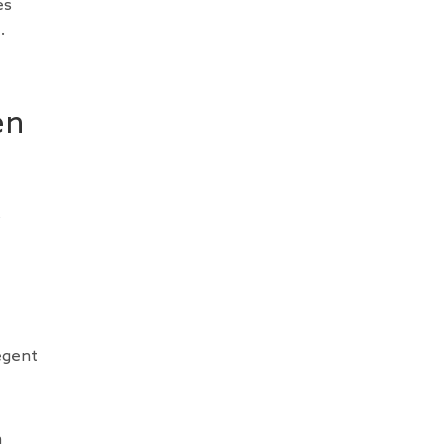
es
.
en
s
tègent
n