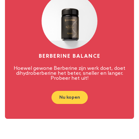
BERBERINE BALANCE
Hoewel gewone Berberine zijn werk doet, doet
dihydroberberine het beter, sneller en langer.
Probeer het uit!
Nu kopen