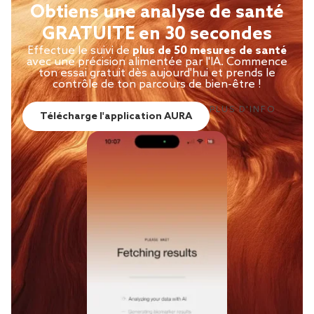
Obtiens une analyse de santé
GRATUITE en 30 secondes
Effectue le suivi de
plus de 50 mesures de santé
avec une précision alimentée par l'IA. Commence
ton essai gratuit dès aujourd'hui et prends le
contrôle de ton parcours de bien-être !
PLUS D'INFO
Télécharge l'application AURA