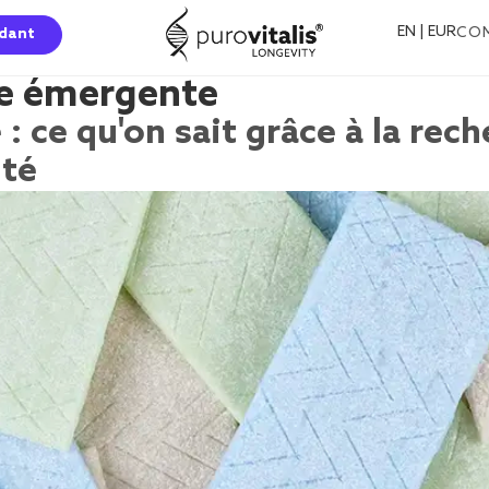
EN | EUR
CO
dant
e émergente
 : ce qu'on sait grâce à la rec
ité