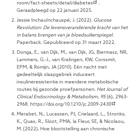
room/fact-sheets/detail/diabetes
.
Geraadpleegd op 22 januari 2025.
Jessie InchauInchauspé, J. (2022).
Glucose
Revolution: De levensveranderende kracht van het
in balans brengen van je bloedsuikerspiegel.
Paperback. Gepubliceerd op 31 maart 2022.
Donga, E., van Dijk, M., van Dijk, JG, Biermasz, NR,
Lammers, G.-J., van Kralingen, KW, Corssmit,
EPM, & Romijn, JA (2010). Eén nacht met
gedeeltelijk slaapgebrek induceert
insulineresistentie in meerdere metabolische
routes bij gezonde proefpersonen.
Het Journal of
Clinical Endocrinology & Metabolism, 95
(6), 2963-
2968.
https://doi.org/10.1210/jc.2009-2430
Merabet, N., Lucassen, PJ, Crielaard, L., Stronks,
K., Quax, R., Sloot, PMA, la Fleur, SE, & Nicolaou,
M. (2022). Hoe blootstelling aan chronische