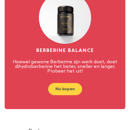
BERBERINE BALANCE
Hoewel gewone Berberine zijn werk doet, doet
dihydroberberine het beter, sneller en langer.
Probeer het uit!
Nu kopen