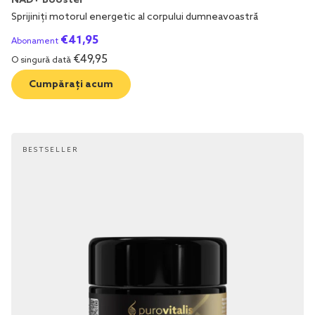
NAD+ Booster
Sprijiniți motorul energetic al corpului dumneavoastră
€
41,95
Abonament
€
49,95
O singură dată
Cumpărați acum
BESTSELLER