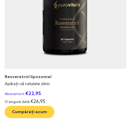
Resveratrol lipozomal
Apărați-vă celulele zilnic
€
22,95
Abonament
€
26,95
O singură dată
Cumpărați acum