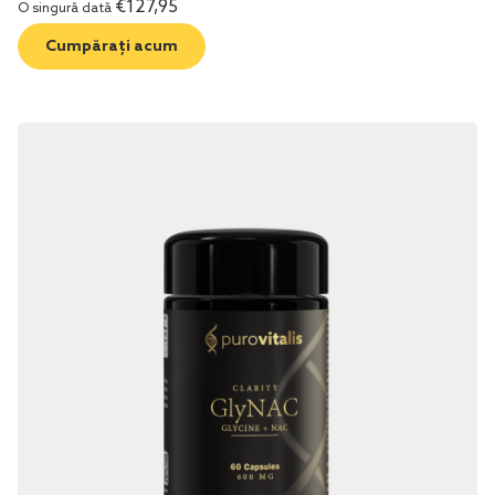
€
127,95
O singură dată
Cumpărați acum