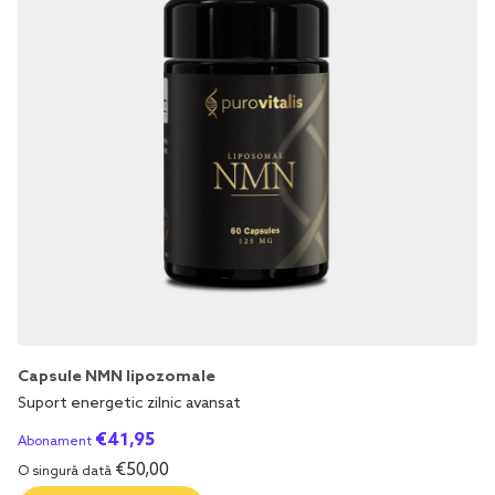
Capsule NMN lipozomale
Suport energetic zilnic avansat
€
41,95
Abonament
€
50,00
O singură dată