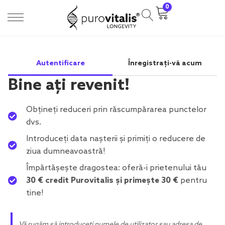
0
Autentificare
Înregistrați-vă acum
Bine ați revenit!
Obțineți reduceri prin răscumpărarea punctelor
dvs.
Introduceți data nașterii și primiți o reducere de
ziua dumneavoastră!
Împărtășește dragostea: oferă-i prietenului tău
30 € credit Purovitalis și primește 30 €
pentru
tine!
Vă rugăm să introduceți numele de utilizator sau adresa de