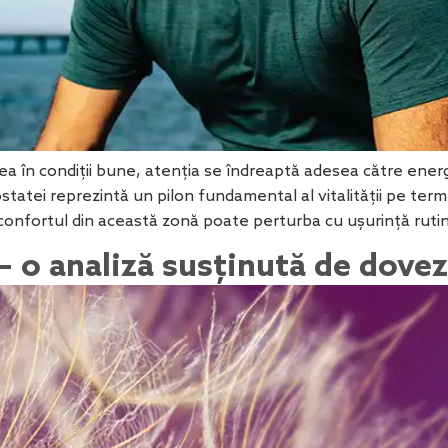
ea în condiții bune, atenția se îndreaptă adesea către energ
ostatei reprezintă un pilon fundamental al vitalității pe te
confortul din această zonă poate perturba cu ușurință rutina
– o analiză susținută de dovezi