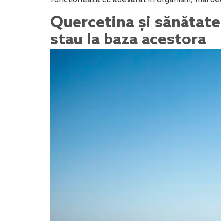
funcționează cu adevărat în organism, mai deg
Quercetina și sănătatea
stau la baza acestora