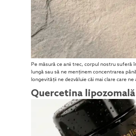
Pe măsură ce anii trec, corpul nostru suferă 
lungă sau să ne menținem concentrarea până tâ
longevității ne dezvăluie căi mai clare care n
Quercetina lipozomală v