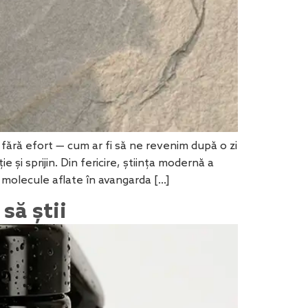
fără efort — cum ar fi să ne revenim după o zi
i sprijin. Din fericire, știința modernă a
ă molecule aflate în avangarda […]
să știi