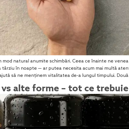
în mod natural anumite schimbări. Ceea ce înainte ne venea 
rziu în noapte — ar putea necesita acum mai multă atenție ș
e ajută să ne menținem vitalitatea de-a lungul timpului. Dou
s alte forme – tot ce trebuie 