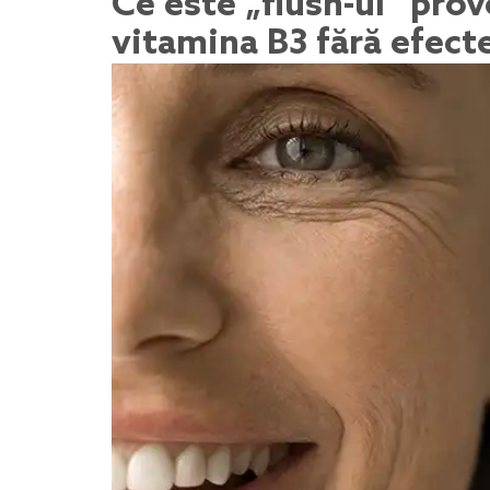
Ce este „flush-ul” prov
vitamina B3 fără efect