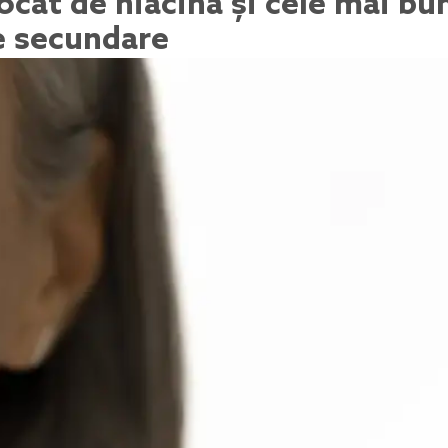
ocat de niacină și cele mai b
e secundare