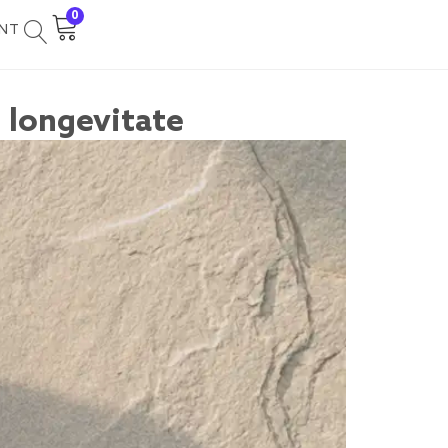
0
NT
 longevitate