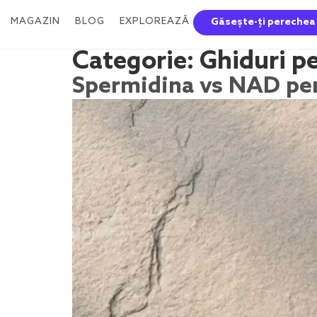
MAGAZIN
BLOG
EXPLOREAZĂ
Găsește-ți perechea
Categorie:
Ghiduri p
Spermidina vs NAD pent