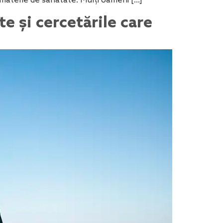
 materie de sănătate. Mulți oameni […]
e și cercetările care