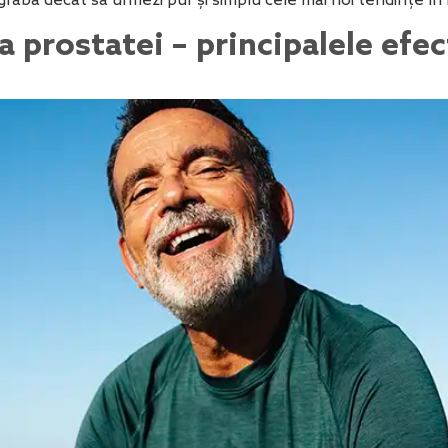
rabă decât să urmezi pur și simplu cele mai noi tendințe în
 prostatei – principalele efect