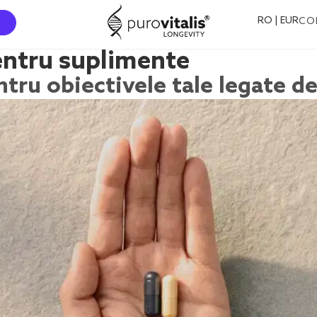
RO | EUR
CO
entru suplimente
ru obiectivele tale legate de