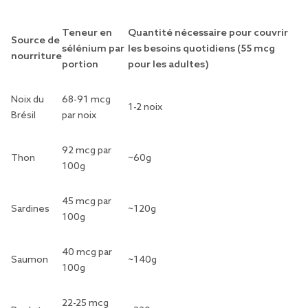
Teneur en
Quantité nécessaire pour couvrir
Source de
sélénium par
les besoins quotidiens (55 mcg
nourriture
portion
pour les adultes)
Noix du
68-91 mcg
1-2 noix
Brésil
par noix
92 mcg par
Thon
~60g
100g
45 mcg par
Sardines
~120g
100g
40 mcg par
Saumon
~140g
100g
22-25 mcg