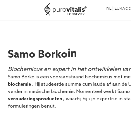
NL | EUR
AC
Samo Borko
Biochemicus en expert in het ontwikkelen van 
Samo Borko is een vooraanstaand biochemicus met m
biochemie
. Hij studeerde summa cum laude af aan de Uni
verder in medische biochemie. Momenteel werkt Samo bi
verouderingsproducten
, waarbij hij zijn expertise i
formuleringen benut.