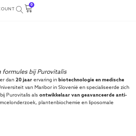
0
COUNT
formules bij Purovitalis
eer dan
20 jaar
ervaring in
biotechnologie en medische
versiteit van Maribor in Slovenië en specialiseerde zich
j Purovitalis als
ontwikkelaar van geavanceerde anti-
n stamcelonderzoek, plantenbiochemie en liposomale