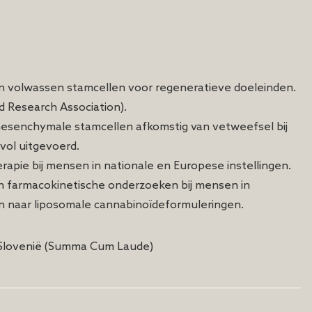
an volwassen stamcellen voor regeneratieve doeleinden.
d Research Association).
mesenchymale stamcellen afkomstig van vetweefsel bij
vol uitgevoerd.
apie bij mensen in nationale en Europese instellingen.
en farmacokinetische onderzoeken bij mensen in
 naar liposomale cannabinoïdeformuleringen.
, Slovenië (Summa Cum Laude)