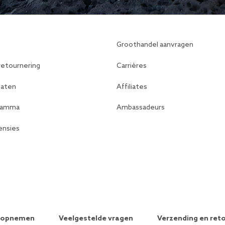
Groothandel aanvragen
retournering
Carrières
caten
Affiliates
gramma
Ambassadeurs
ensies
 opnemen
Veelgestelde vragen
Verzending en ret