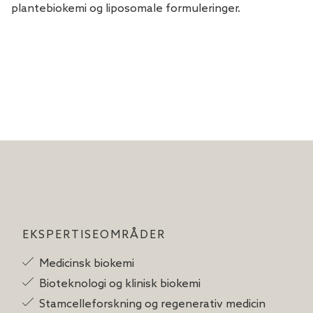
plantebiokemi og liposomale formuleringer.
EKSPERTISEOMRÅDER
Medicinsk biokemi
Bioteknologi og klinisk biokemi
Stamcelleforskning og regenerativ medicin