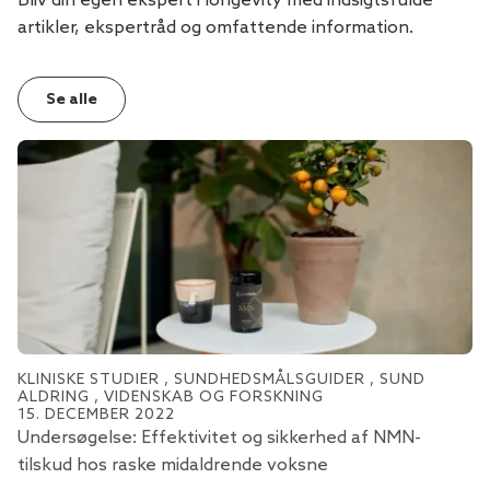
Bliv din egen ekspert i longevity med indsigtsfulde
artikler, ekspertråd og omfattende information.
Se alle
KLINISKE STUDIER
,
SUNDHEDSMÅLSGUIDER
,
SUND
E
ALDRING
,
VIDENSKAB OG FORSKNING
30
15. DECEMBER 2022
Sp
Undersøgelse: Effektivitet og sikkerhed af NMN-
tilskud hos raske midaldrende voksne