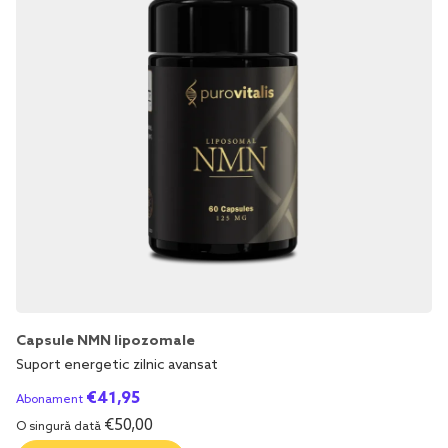
Capsule NMN lipozomale
Suport energetic zilnic avansat
€
41,95
Abonament
€
50,00
O singură dată