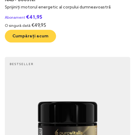
NAD+ Booster
Sprijiniți motorul energetic al corpului dumneavoastră
€
41,95
Abonament
€
49,95
O singură dată
Cumpărați acum
BESTSELLER