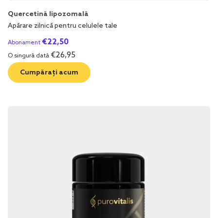
Quercetină lipozomală
Apărare zilnică pentru celulele tale
€
22,50
Abonament
€
26,95
O singură dată
Cumpărați acum