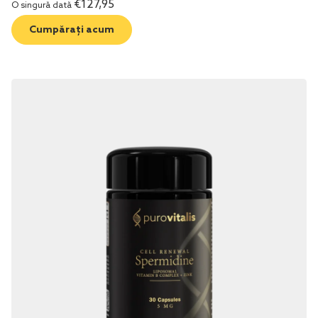
€
127,95
O singură dată
Cumpărați acum