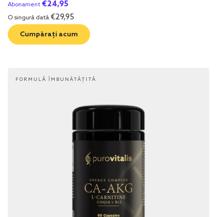
€
24,95
Abonament
€
29,95
O singură dată
Cumpărați acum
FORMULĂ ÎMBUNĂTĂȚITĂ