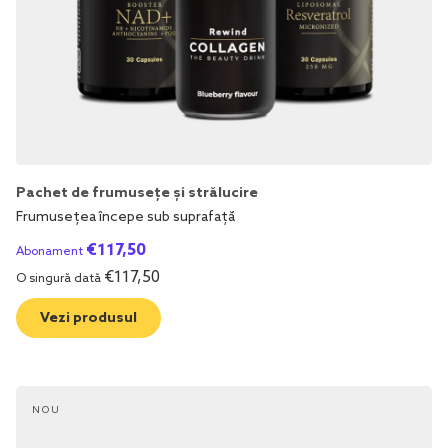
Pachet de frumusețe și strălucire
Frumusețea începe sub suprafață
€
117,50
Abonament
€
117,50
O singură dată
Vezi produsul
NOU