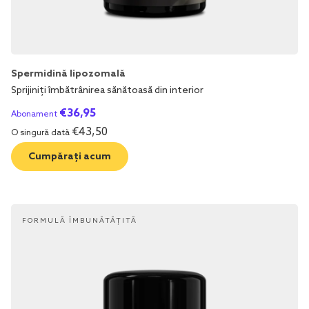
Spermidină lipozomală
Sprijiniți îmbătrânirea sănătoasă din interior
€
36,95
Abonament
€
43,50
O singură dată
Cumpărați acum
FORMULĂ ÎMBUNĂTĂȚITĂ