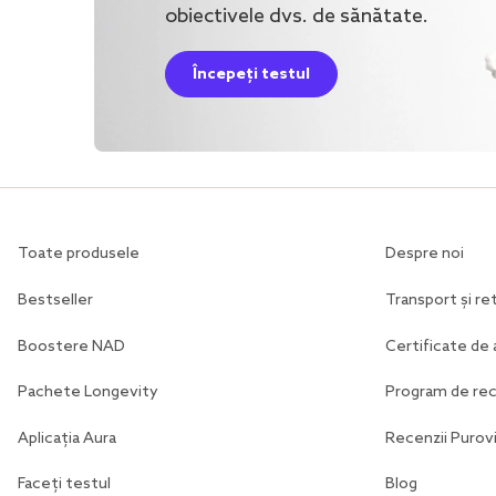
obiectivele dvs. de sănătate.
Începeți testul
Toate produsele
Despre noi
Bestseller
Transport și ret
Boostere NAD
Certificate de 
Pachete Longevity
Program de r
Aplicația Aura
Recenzii Purovi
Faceți testul
Blog