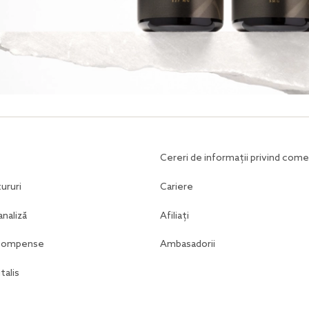
Cereri de informații privind comer
ururi
Cariere
analiză
Afiliați
ecompense
Ambasadorii
talis