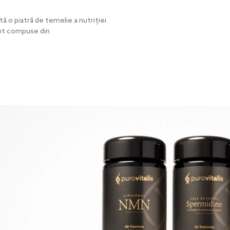
ă o piatră de temelie a nutriției
unt compuse din