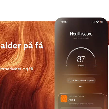
 alder på få
biomarkører og få
.