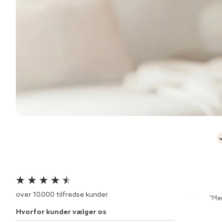
over 10.000 tilfredse kunder
"Meget hurtig leveringsservice"
Ewa W.
"Mere stabilt blods
Hvorfor kunder vælger os