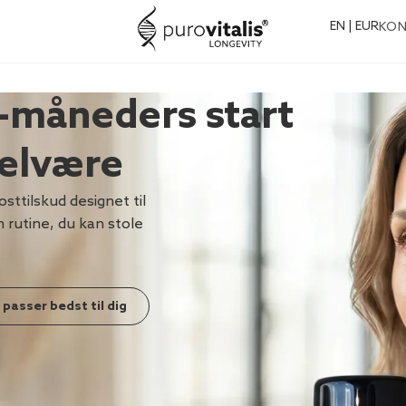
EN | EUR
KO
-måneders start
velvære
sttilskud designet til
 rutine, du kan stole
 passer bedst til dig