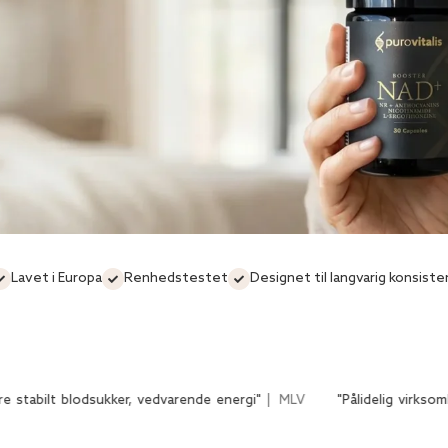
Lavet i Europa
Renhedstestet
Designet til langvarig konsiste
ukker, vedvarende energi"
MLV
"Pålidelig virksomhed, forbedre