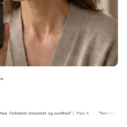
ns
t immunitet og sundhed"
Mark A.
"Nem bestilling, effektive kostti