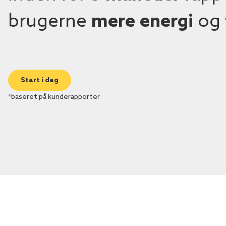
brugerne
mere energi
og
Start i dag
*baseret på kunderapporter