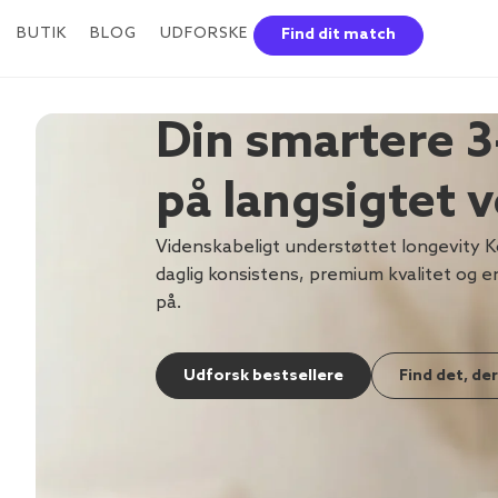
BUTIK
BLOG
UDFORSKE
Find dit match
Din smartere 3
på langsigtet 
Videnskabeligt understøttet longevity Ko
daglig konsistens, premium kvalitet og en
på.
Udforsk bestsellere
Find det, der