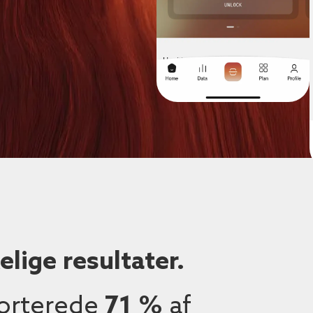
lige resultater.
orterede
71 %
af