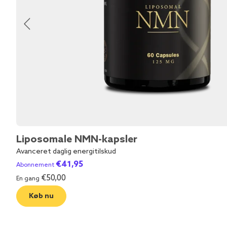
Liposomale NMN-kapsler
Avanceret daglig energitilskud
€
41,95
Abonnement
€
50,00
En gang
Køb nu