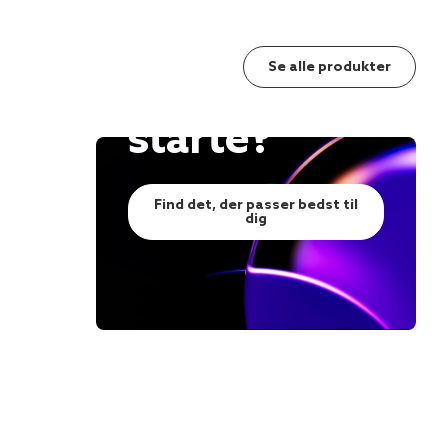
Usikker på,
Se alle produkter
hvor du skal
starte?
BESTSELLER
Find det, der passer bedst til
dig