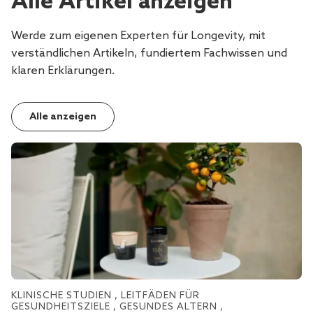
Alle Artikel anzeigen
Werde zum eigenen Experten für Longevity, mit
verständlichen Artikeln, fundiertem Fachwissen und
klaren Erklärungen.
Alle anzeigen
KLINISCHE STUDIEN
,
LEITFÄDEN FÜR
L
GESUNDHEITSZIELE
,
GESUNDES ALTERN
,
G