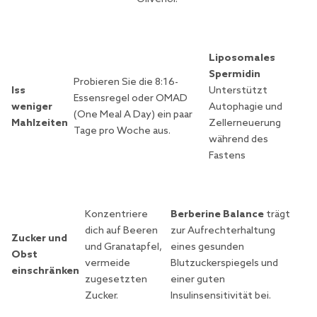
Liposomales
Spermidin
Probieren Sie die 8:16-
Iss
Unterstützt
Essensregel oder OMAD
weniger
Autophagie und
(One Meal A Day) ein paar
Mahlzeiten
Zellerneuerung
Tage pro Woche aus.
während des
Fastens
Konzentriere
Berberine Balance
trägt
dich auf Beeren
zur Aufrechterhaltung
Zucker und
und Granatapfel,
eines gesunden
Obst
vermeide
Blutzuckerspiegels und
einschränken
zugesetzten
einer guten
Zucker.
Insulinsensitivität bei.