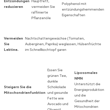
Entzündungen
Hauptfett,
Polyphenol mit
reduzieren
vermeiden Sie
entzündungshemmenden
raffinierte
Eigenschaften
Pflanzenöle
Vermeiden
Nachtschattengewächse (Tomaten,
Sie
Auberginen, Paprika) weglassen, Hülsenfrüchte
Lektine.
im Schnellkochtopf garen
Essen Sie
Liposomales
grünen Tee,
NMN
dunkle
Unterstützt die
Steigern Sie die
Schokolade
Energieproduktion
Mitochondrienfunktion
und gesunde
und die
Fette wie
Gesundheit der
Avocado und
Mitochondrien
Olivenöl.