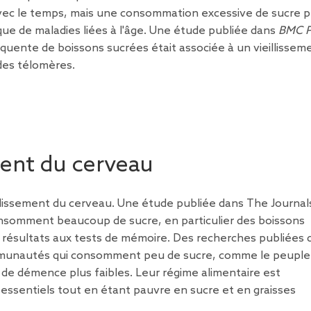
ec le temps, mais une consommation excessive de sucre 
que de maladies liées à l'âge. Une
étude
publiée dans
BMC P
uente de boissons sucrées était associée à un vieillissem
 des télomères.
ement du cerveau
llissement du cerveau. Une
étude
publiée dans The Journal
nsomment beaucoup de sucre, en particulier des boissons
 résultats aux tests de mémoire. Des
recherches
publiées 
mmunautés qui consomment peu de sucre, comme le peuple
 de démence plus faibles. Leur régime alimentaire est
 essentiels tout en étant pauvre en sucre et en graisses