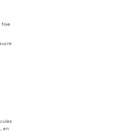
 foie
 sucre
écules
, en