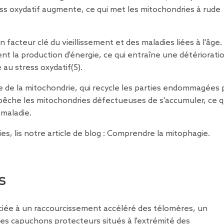
ress oxydatif augmente, ce qui met les mitochondries à rude
acteur clé du vieillissement et des maladies liées à l'âge.
t la production d'énergie, ce qui entraîne une détériorati
e au stress oxydatif
(5
).
e de la mitochondrie, qui recycle les parties endommagées 
pêche les mitochondries défectueuses de s'accumuler, ce q
 maladie.
s, lis notre article de blog :
Comprendre la mitophagie
.
s
iée à un raccourcissement accéléré des télomères, un
les capuchons protecteurs situés à l'extrémité des