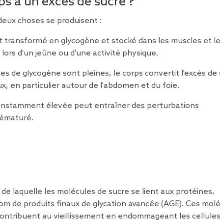
rps a un excès de sucre ?
, deux choses se produisent :
st transformé en glycogène et stocké dans les muscles et le
 lors d'un jeûne ou d'une activité physique.
ves de glycogène sont pleines, le corps convertit l'excès de
ux, en particulier autour de l'abdomen et du foie.
onstamment élevée peut entraîner des perturbations
rématuré.
 de laquelle les molécules de sucre se lient aux protéines,
m de produits finaux de glycation avancée (AGE). Ces mol
 contribuent au vieillissement en endommageant les cellules