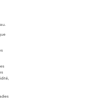
eau.
que
es
les
es
idité,
adies