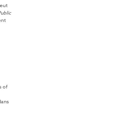
peut
ublic
ent
s of
dans