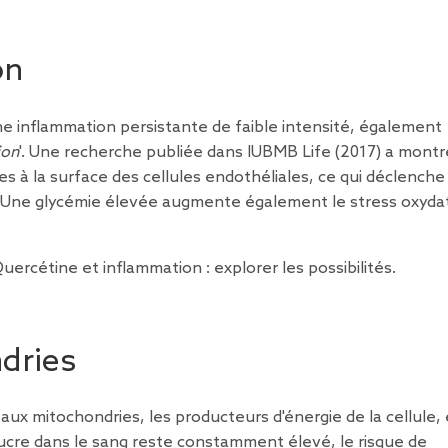
on
e inflammation persistante de faible intensité, également
ion
'.
Une recherche
publiée dans IUBMB Life (2017) a montr
es à la surface des cellules endothéliales, ce qui déclench
. Une glycémie élevée augmente également le stress oxydat
uercétine et inflammation : explorer les possibilités
.
ndries
x mitochondries, les producteurs d'énergie de la cellule, 
 sucre dans le sang reste constamment élevé, le risque de