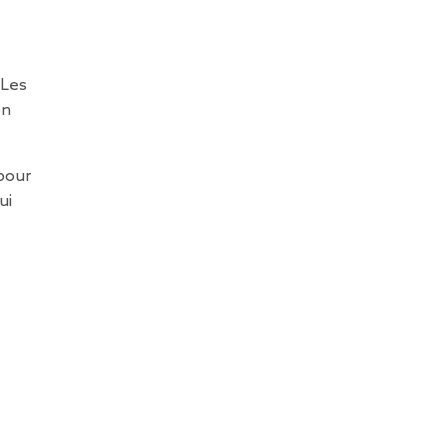
 Les
on
pour
ui