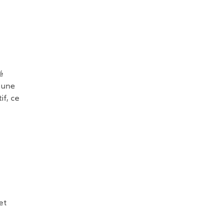
é
e une
if, ce
et