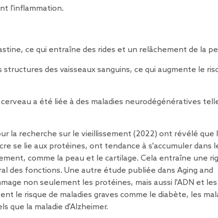
nt l'inflammation.
'élastine, ce qui entraîne des rides et un relâchement de la p
structures des vaisseaux sanguins, ce qui augmente le ris
e cerveau a été liée à des maladies neurodégénératives tell
ur la recherche sur le vieillissement (2022) ont révélé que 
re se lie aux protéines, ont tendance à s'accumuler dans l
ement, comme la peau et le cartilage. Cela entraîne une rig
ral des fonctions. Une autre
étude
publiée dans Aging and
mage non seulement les protéines, mais aussi l'ADN et les
nt le risque de maladies graves comme le diabète, les mal
ls que la maladie d'Alzheimer.