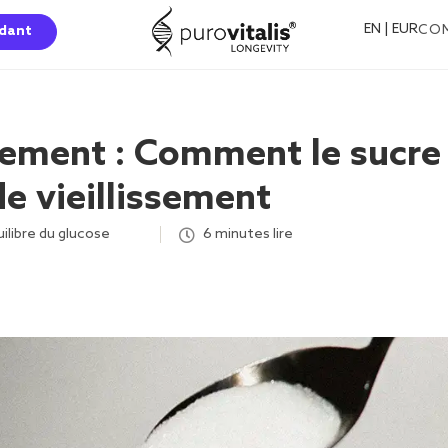
EN | EUR
CO
dant
issement : Comment le sucre
de vieillissement
ilibre du glucose
,
,
,
,
,
6 minutes lire