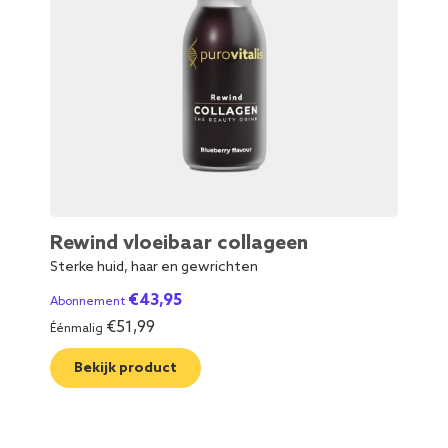
Rewind vloeibaar collageen
Be
Sterke huid, haar en gewrichten
Scho
€
43,95
Abonnement
Abo
€
51,99
Éénmalig
Éénm
Bekijk product