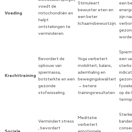
Stimuleert
een b
voedt de
bewuster eten en
energi
Voeding
mitochondriën en
een beter
zijn n
helpt
lichaamsbewustzijn.
verbo
ontstekingen te
gezon
verminderen.
worde
Spierm
Bevordert de
Yoga verbetert
een va
opbouw van
mobiliteit, balans,
sterks
spiermassa,
ademhaling
en
indica
Krachttraining
botsterkte en een
bewegingskwaliteit
gezon
gezonde
→ betere
fysiek
stofwisseling.
trainingsresultaten
op de 
termij
Sterke
Meditatie
Vermindert
stress
banden
verbetert
, bevordert
conse
Sociale
emotionele