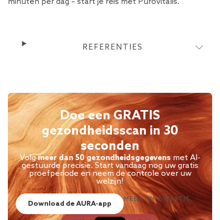
minuten per dag – start je reis met
Purovitalis.
REFERENTIES
Doe een GRATIS
gezondheidsscan in 30
seconden
Volg
meer dan 50 gezondheidsgegevens
met AI-
gestuurde precisie. Start vandaag nog uw gratis
proefperiode en neem de controle over uw
welzijn!
MEER INFORMATIE
Download de AURA-app