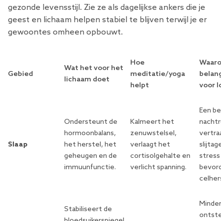
gezonde levensstijl. Zie ze als dagelijkse ankers die je
geest en lichaam helpen stabiel te blijven terwijl je er
gewoontes omheen opbouwt.
Hoe
Waaro
Wat het voor het
Gebied
meditatie/yoga
belang
lichaam doet
helpt
voor l
Een b
Ondersteunt de
Kalmeert het
nachtr
hormoonbalans,
zenuwstelsel,
vertraa
Slaap
het herstel, het
verlaagt het
slijtag
geheugen en de
cortisolgehalte en
stress
immuunfunctie.
verlicht spanning.
bevor
celher
Minde
Stabiliseert de
ontst
bloedsuikerspiegel,