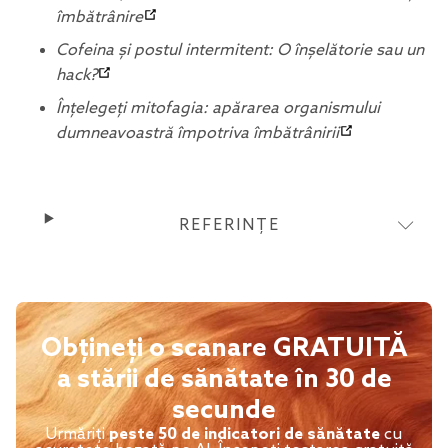
îmbătrânire
Cofeina și postul intermitent: O înșelătorie sau un
hack?
Înțelegeți mitofagia: apărarea organismului
dumneavoastră împotriva îmbătrânirii
REFERINȚE
Obțineți o scanare GRATUITĂ
a stării de sănătate în 30 de
secunde
Urmăriți
peste 50 de indicatori de sănătate
cu