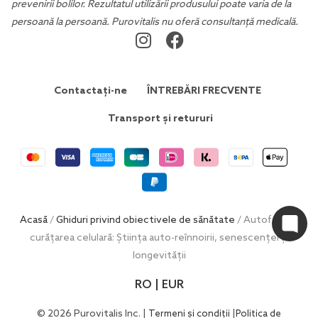
prevenirii bolilor. Rezultatul utilizării produsului poate varia de la
persoană la persoană. Purovitalis nu oferă consultanță medicală.
Contactați-ne
ÎNTREBĂRI FRECVENTE
Transport și retururi
Acasă
/
Ghiduri privind obiectivele de sănătate
/ Autofagia și
curățarea celulară: Știința auto-reînnoirii, senescenței și
longevității
RO | EUR
© 2026 Purovitalis Inc. |
|
Termeni și condiții
Politica de