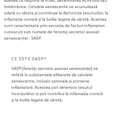
adesea ca răspuns la stres, deteriorarea ADN-ului sau
îmbătrânire. Celulele senescente se acumulează
odată cu vârsta și contribuie la disfuncția țesuturilor, la
inflamația cronică și la bolile legate de vârstă. Acestea
sunt caracterizate prin secreția de factori inflamatori
cunoscuți sub numele de fenotip secretor asociat
senescenței - SASP.
CE ESTE SASP?
SASP
(fenotip secretor asociat senescenței
) se
referă la substanțele eliberate de celulele
senescente, inclusiv semnale și proteine
inflamatorii. Acestea pot deteriora țesutul
înconjurător și pot contribui la inflamația cronică
și la bolile legate de vârstă.