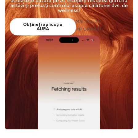
acuratețe bazată pe AI. Începeți testarea gratuită
astăzi și preluați controlul asupra călătoriei dvs. de
wellness!
MAI MULTE
Obțineți aplicația
AURA
INFORMAȚII