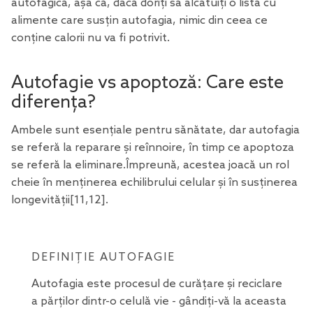
autofagică, așa că, dacă doriți să alcătuiți o listă cu
alimente care susțin autofagia, nimic din ceea ce
conține calorii nu va fi potrivit.
Autofagie vs apoptoză: Care este
diferența?
Ambele sunt esențiale pentru sănătate, dar autofagia
se referă la reparare și reînnoire, în timp ce apoptoza
se referă la eliminare.Împreună, acestea joacă un rol
cheie în menținerea echilibrului celular și în susținerea
longevității
[11
,12
].
DEFINIȚIE AUTOFAGIE
Autofagia este procesul de curățare și reciclare
a părților dintr-o celulă vie - gândiți-vă la aceasta