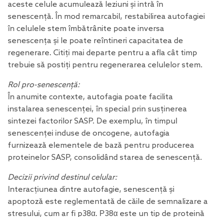
aceste celule acumulează leziuni și intră în
senescență. În mod remarcabil, restabilirea autofagiei
în celulele stem îmbătrânite poate inversa
senescența și le poate reîntineri capacitatea de
regenerare. Citiți mai departe pentru a afla cât timp
trebuie să postiți pentru regenerarea celulelor stem.
Rol pro-senescență:
În anumite contexte, autofagia poate facilita
instalarea senescenței, în special prin susținerea
sintezei factorilor SASP. De exemplu, în timpul
senescenței induse de oncogene, autofagia
furnizează elementele de bază pentru producerea
proteinelor SASP, consolidând starea de senescență.
Decizii privind destinul celular:
Interacțiunea dintre autofagie, senescență și
apoptoză este reglementată de căile de semnalizare a
stresului, cum ar fi p38α. P38α este un tip de proteină