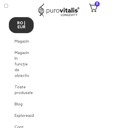
0
RO |
EUR
Magazin
Magazin
în
funcție
de
obiectiv
Toate
produsele
Blog
Explorează
Cont