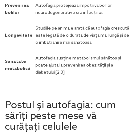
Prevenirea
Autofagia protejează împotriva bolilor
bolilor
neurodegenerative și a infecțiilor.
Studiile pe animale arată că autofagia crescută
Longevitate
este legată de o durată de viață mai lungă și de
o îmbătrânire mai sănătoasă.
Autofagia susține metabolismul sănătos și
Sănătate
poate ajuta la prevenirea obezității și a
metabolică
diabetului
[2
,3
].
Postul și autofagia: cum
săriți peste mese vă
curățați celulele