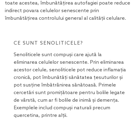
toate acestea, îmbunătățirea autofagiei poate reduce
indirect povara celulelor senescente prin
îmbunătățirea controlului general al calității celulare.
CE SUNT SENOLITICELE?
Senoliticele sunt compuși care ajută la
eliminarea celulelor senescente. Prin eliminarea
acestor celule, senoliticele pot reduce inflamația
cronică, pot îmbunătăți sănătatea țesuturilor și
pot susține îmbătrânirea sănătoasă. Primele
cercetări sunt promițătoare pentru bolile legate
de vârstă, cum ar fi bolile de inimă și demența.
Exemplele includ compuși naturali precum
quercetina
, printre alții.