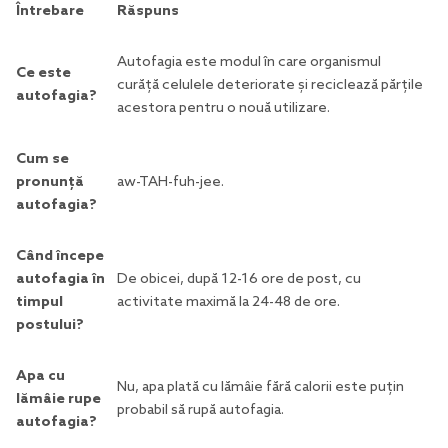
Întrebare
Răspuns
Autofagia este modul în care organismul
Ce este
curăță celulele deteriorate și reciclează părțile
autofagia?
acestora pentru o nouă utilizare.
Cum se
pronunță
aw-TAH-fuh-jee.
autofagia?
Când începe
autofagia în
De obicei, după 12-16 ore de post, cu
timpul
activitate maximă la 24-48 de ore.
postului?
Apa cu
Nu, apa plată cu lămâie fără calorii este puțin
lămâie rupe
probabil să rupă autofagia.
autofagia?