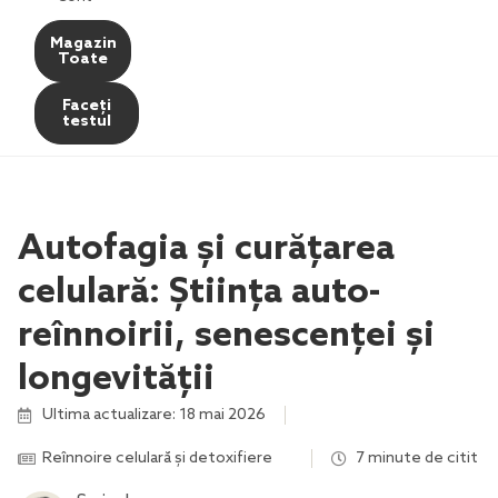
Magazin
Toate
Faceți
testul
Autofagia și curățarea
celulară: Știința auto-
reînnoirii, senescenței și
longevității
Ultima actualizare: 18 mai 2026
Reînnoire celulară și detoxifiere
,
,
,
7 minute de citit