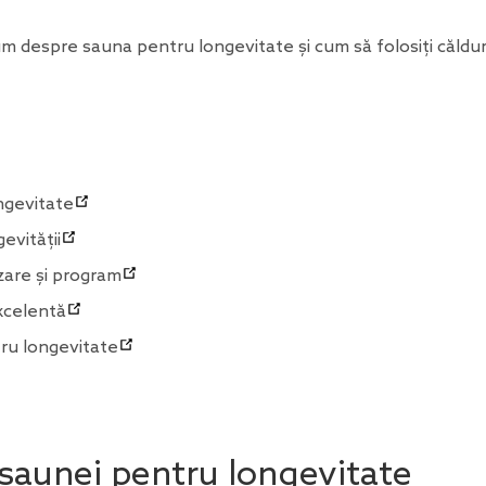
um despre sauna pentru longevitate și cum să folosiți căldu
ongevitate
evității
zare și program
excelentă
tru longevitate
le saunei pentru longevitate