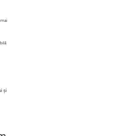
 mai
bilă
 și