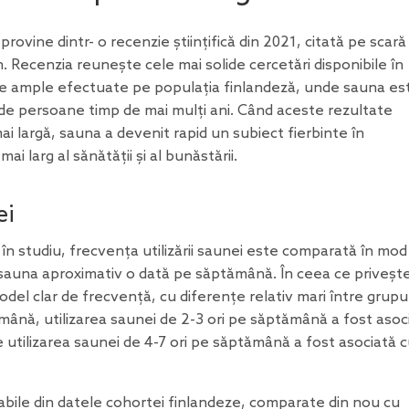
provine dintr-
o recenzie științifică
din 2021, citată pe scară 
. Recenzia reunește cele mai solide cercetări disponibile în
ile ample efectuate pe populația finlandeză, unde sauna es
i de persoane timp de mai mulți ani. Când aceste rezultate
ai largă, sauna a devenit rapid un subiect fierbinte în
ai larg al sănătății și al bunăstării.
ei
 în studiu, frecvența utilizării saunei este comparată în mod
ă sauna aproximativ o dată pe săptămână. În ceea ce priveșt
odel clar de frecvență, cu diferențe relativ mari între grupur
mână, utilizarea saunei de 2-3 ori pe săptămână a fost asoc
e utilizarea saunei de 4-7 ori pe săptămână a fost asociată 
abile din datele cohortei finlandeze, comparate din nou cu