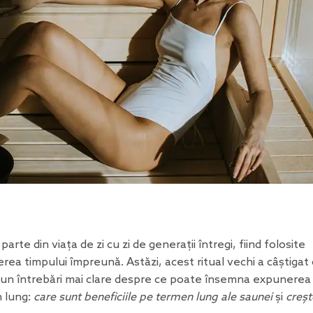
rte din viața de zi cu zi de generații întregi, fiind folosite
rea timpului împreună. Astăzi, acest ritual vechi a câștigat
pun întrebări mai clare despre ce poate însemna expunerea
n lung:
care sunt beneficiile pe termen lung ale saunei
și
creșt