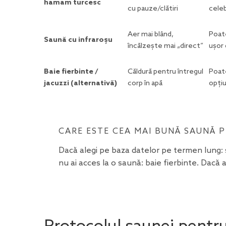
hamam turcesc
cu pauze/clătiri
cele
Aer mai blând,
Poate
Saună cu infraroșu
încălzește mai „direct”
ușor 
Baie fierbinte /
Căldură pentru întregul
Poate
jacuzzi (alternativă)
corp în apă
opțiu
CARE ESTE CEA MAI BUNĂ SAUNĂ 
Dacă alegi pe baza datelor pe termen lung: s
nu ai acces la o saună: baie fierbinte. Dacă