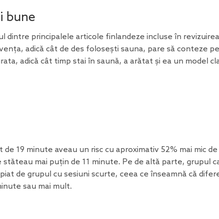
ai bune
l dintre principalele articole finlandeze incluse în revizuirea
cvența, adică cât de des folosești sauna, pare să conteze p
ta, adică cât timp stai în saună, a arătat și ea un model cla
lt de 19 minute aveau un risc cu aproximativ 52% mai mic de
e stăteau mai puțin de 11 minute. Pe de altă parte, grupul c
opiat de grupul cu sesiuni scurte, ceea ce înseamnă că difer
minute sau mai mult.