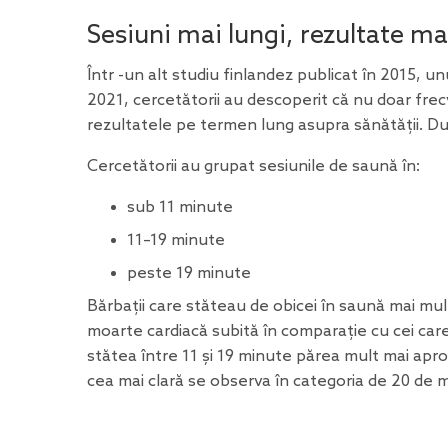
Sesiuni mai lungi, rezultate m
Într
-un
alt
studiu
finlandez publicat în 2015, unu
2021, cercetătorii au descoperit că nu doar fre
rezultatele pe termen lung asupra sănătății. Dura
Cercetătorii au grupat sesiunile de saună în:
sub 11 minute
11–19 minute
peste 19 minute
Bărbații care stăteau de obicei în saună mai mu
moarte cardiacă subită în comparație cu cei car
stătea între 11 și 19 minute părea mult mai apr
cea mai clară se observa în categoria de 20 de 