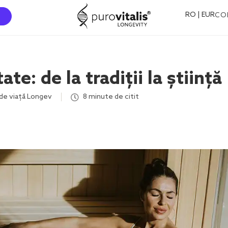
RO | EUR
CO
e: de la tradiții la știință
 de viață Longev
8 minute de citit