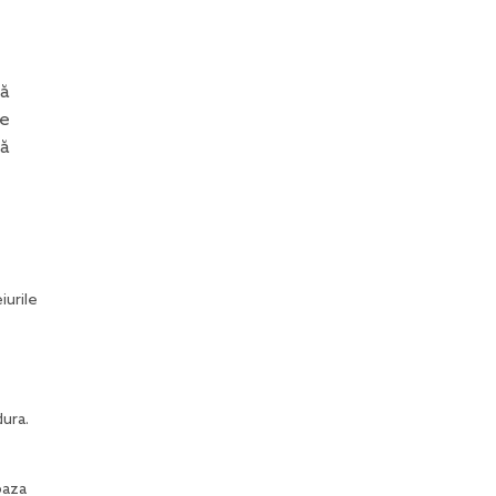
ră
le
că
iurile
dura.
baza