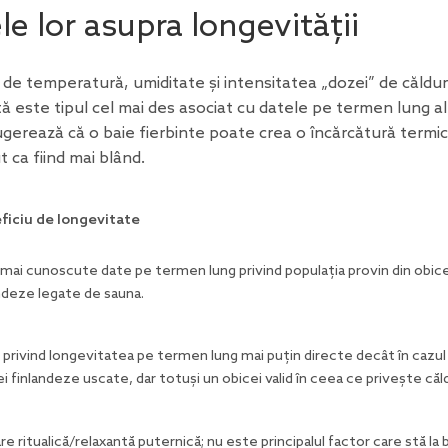
le lor asupra longevității
in de temperatură, umiditate și intensitatea „dozei” de căldu
ă este tipul cel mai des asociat cu datele pe termen lung a
ugerează că
o baie fierbinte poate crea o încărcătură termi
t ca fiind mai blând.
ficiu de longevitate
mai cunoscute date pe termen lung privind populația provin din obice
ndeze legate de sauna.
privind longevitatea pe termen lung mai puțin directe decât în cazul
i finlandeze uscate, dar totuși un obicei valid în ceea ce privește căl
re ritualică/relaxantă puternică; nu este principalul factor care stă la 