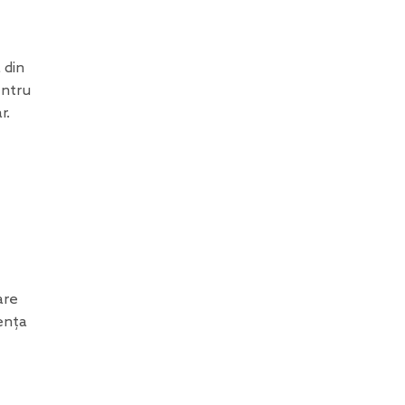
 din
entru
r.
are
ența