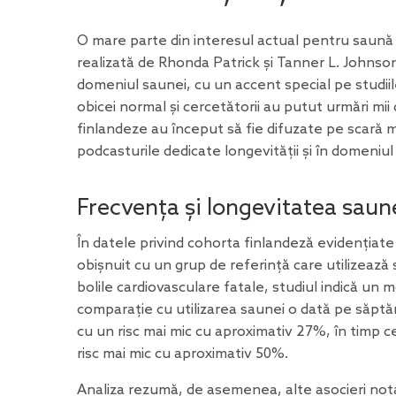
O mare parte din interesul actual pentru saună 
realizată de
Rhonda Patrick
și Tanner L. Johnson
domeniul saunei, cu un accent special pe studi
obicei normal și cercetătorii au putut urmări mi
finlandeze au început să fie difuzate pe scară m
podcasturile dedicate longevității și în domeniul m
Frecvența și longevitatea saun
În datele privind cohorta finlandeză evidențiate
obișnuit cu un grup de referință care utilizeaz
bolile cardiovasculare fatale, studiul indică un m
comparație cu utilizarea saunei o dată pe săptă
cu un risc mai mic cu aproximativ 27%, în timp c
risc mai mic cu aproximativ 50%.
Analiza rezumă, de asemenea, alte asocieri not