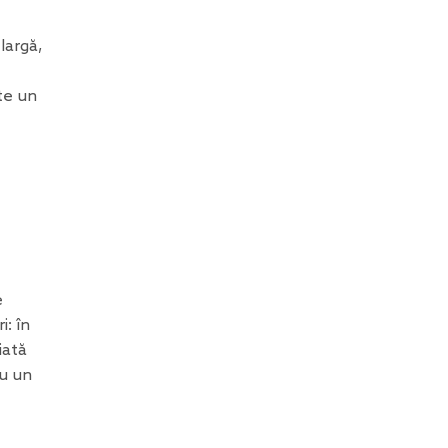
largă,
te un
e
i: în
iată
cu un