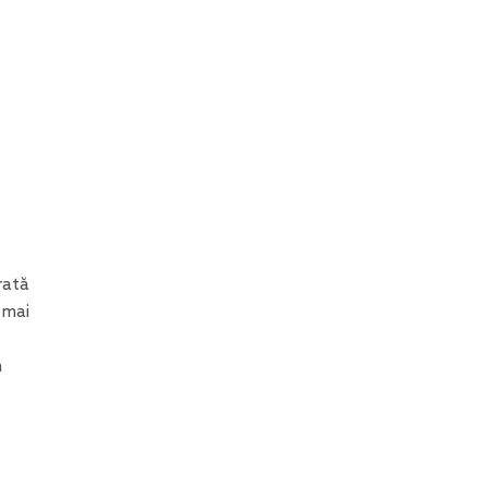
rată
 mai
n