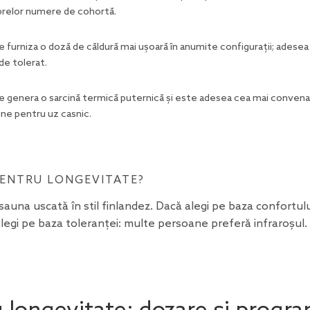
brelor numere de cohortă.
 furniza o doză de căldură mai ușoară în anumite configurații; adesea
de tolerat.
 genera o sarcină termică puternică și este adesea cea mai convena
ne pentru uz casnic.
PENTRU LONGEVITATE?
auna uscată în stil finlandez. Dacă alegi pe baza confortului
 alegi pe baza toleranței: multe persoane preferă infraroșul.