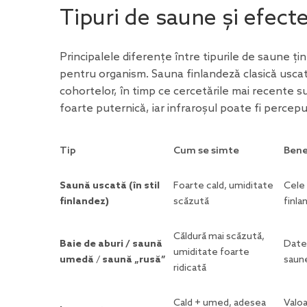
Tipuri de saune și efecte
Principalele diferențe între tipurile de saune ț
pentru organism. Sauna finlandeză clasică uscat
cohortelor, în timp ce
cercetările
mai recente
s
foarte puternică, iar infraroșul poate fi percepu
Tip
Cum se simte
Bene
Saună uscată (în stil
Foarte cald, umiditate
Cele 
finlandez)
scăzută
finla
Căldură mai scăzută,
Baie de aburi / saună
Date 
umiditate foarte
umedă
/
saună „rusă”
saune
ridicată
Cald + umed, adesea
Valoa