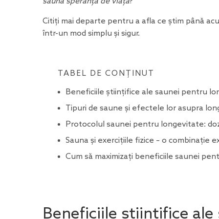
sauna speranța de viață
?
Citiți mai departe pentru a afla ce știm până ac
într-un mod simplu și sigur.
TABEL DE CONȚINUT
Beneficiile științifice ale saunei pentru l
Tipuri de saune și efectele lor asupra long
Protocolul saunei pentru longevitate: do
Sauna și exercițiile fizice – o combinație 
Cum să maximizați beneficiile saunei pen
Beneficiile științifice a