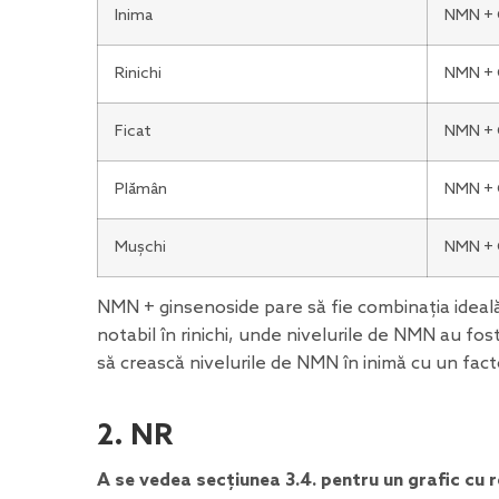
Inima
NMN + 
Rinichi
NMN + 
Ficat
NMN + 
Plămân
NMN + 
Mușchi
NMN + 
NMN + ginsenoside pare să fie combinația ideală
notabil în rinichi, unde nivelurile de NMN au fo
să crească nivelurile de NMN în inimă cu un fact
2. NR
A se vedea
secțiunea 3.4
. pentru un grafic cu r