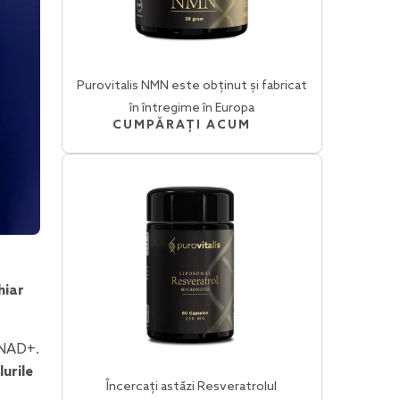
Purovitalis NMN este obținut și fabricat
în întregime în Europa
CUMPĂRAȚI ACUM
hiar
 NAD+.
lurile
Încercați astăzi Resveratrolul