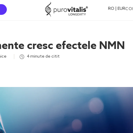
RO | EUR
CO
mente cresc efectele NMN
nice
,
4 minute de citit