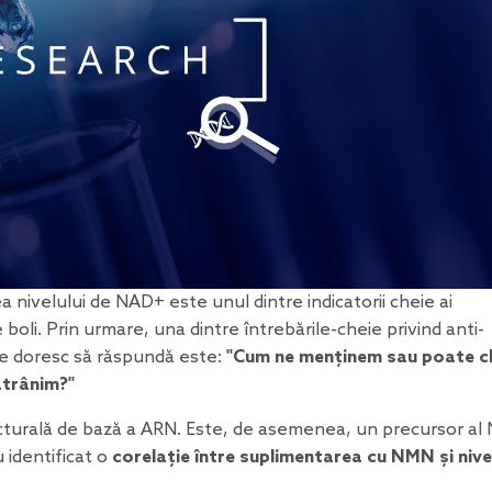
 nivelului de NAD+ este unul dintre indicatorii cheie ai
 boli. Prin urmare, una dintre întrebările-cheie privind anti-
ume doresc să răspundă este:
"Cum ne menținem sau poate c
ătrânim?"
cturală de bază a ARN. Este, de asemenea, un precursor al
u identificat o
corelație între
suplimentarea cu NMN
și nive