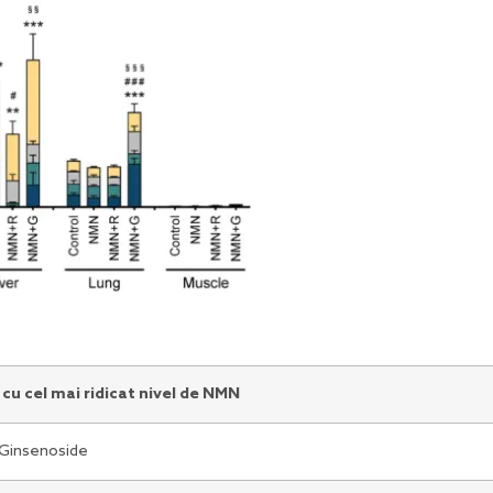
 cu cel mai ridicat nivel de NMN
Ginsenoside