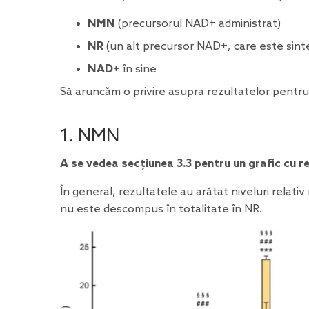
NMN
(precursorul NAD+ administrat)
NR
(un alt precursor NAD+, care este sint
NAD+
în sine
Să aruncăm o privire asupra rezultatelor pentru 
1. NMN
A se vedea
secțiunea 3.3
pentru un grafic cu re
În general, rezultatele au arătat niveluri relati
nu este descompus în totalitate în NR.