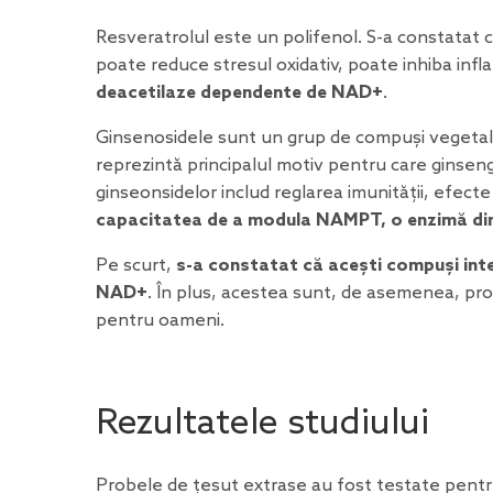
Resveratrolul este un polifenol
. S-a constatat 
poate reduce stresul oxidativ, poate inhiba infl
deacetilaze dependente de NAD+
.
Ginsenosidele sunt un grup de compuși vegetali n
reprezintă principalul motiv pentru care ginsen
ginseonsidelor includ reglarea imunității, efect
capacitatea de a modula NAMPT, o enzimă din
Pe scurt,
s-a constatat că acești compuși inte
NAD+
. În plus, acestea sunt, de asemenea, pro
pentru oameni.
Rezultatele studiului
Probele de țesut extrase au fost testate pentru