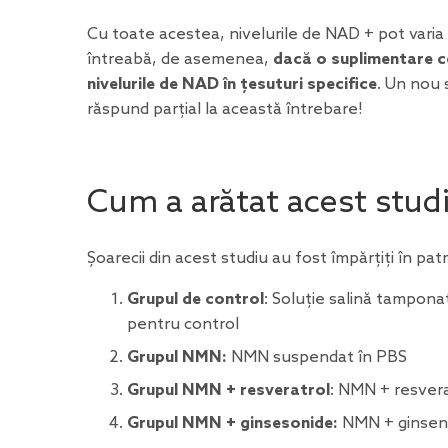
Cu toate acestea, nivelurile de NAD + pot varia f
întreabă, de asemenea,
dacă o suplimentare c
nivelurile de NAD în țesuturi specifice
. Un nou 
răspund parțial la această întrebare!
Cum a arătat acest stud
Șoarecii din acest studiu au fost împărțiți în pa
Grupul de control
: Soluție salină tamponat
pentru control
Grupul NMN:
NMN suspendat în PBS
Grupul NMN + resveratrol
: NMN + resver
Grupul NMN + ginsesonide:
NMN + ginseno