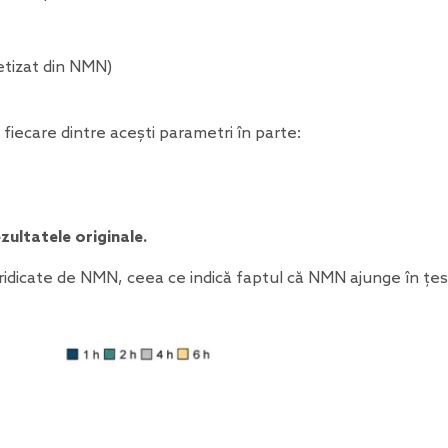
etizat din NMN)
fiecare dintre acești parametri în parte:
zultatele originale.
v ridicate de NMN, ceea ce indică faptul că NMN ajunge în țes