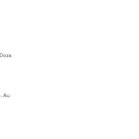
 Doza
e. Au