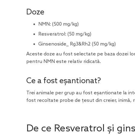
Doze
NMN: (500 mg/kg)
Resveratrol: (50 mg/kg)
Ginsenoside_ Rg3&Rh2 (50 mg/kg)
Aceste doze au fost selectate pe baza dozei lor 
pentru NMN este relativ ridicată.
Ce a fost eșantionat?
Trei animale per grup au fost eșantionate la inte
fost recoltate probe de țesut din creier, inimă, ri
De ce Resveratrol și gin