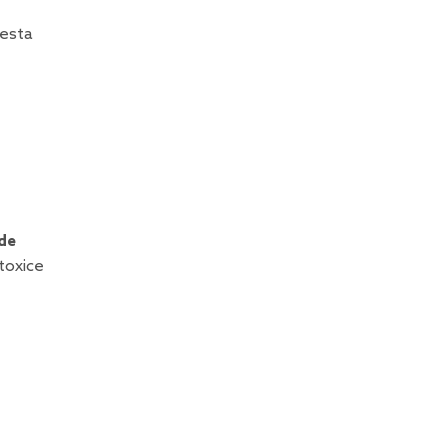
cesta
de
toxice