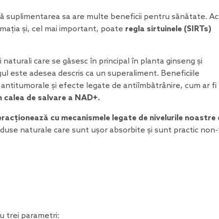
că suplimentarea sa are multe beneficii pentru sănătate. A
amația și, cel mai important, poate
regla sirtuinele (SIRTs)
aturali care se găsesc în principal în planta ginseng și
gul este adesea descris ca un superaliment. Beneficiile
e antitumorale și efecte legate de antiîmbătrânire, cum ar fi
 calea de salvare a NAD+.
racționează cu mecanismele legate de nivelurile noastre 
duse naturale care sunt ușor absorbite și sunt practic non-
 trei parametri: