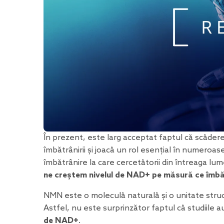
În prezent, este larg acceptat faptul că scăderea
îmbătrânirii și joacă un rol esențial în numeroase
îmbătrânire la care cercetătorii din întreaga l
ne creștem nivelul de NAD+ pe măsură ce îmb
NMN este o moleculă naturală și o unitate stru
Astfel, nu este surprinzător faptul că studiile a
de NAD+
.