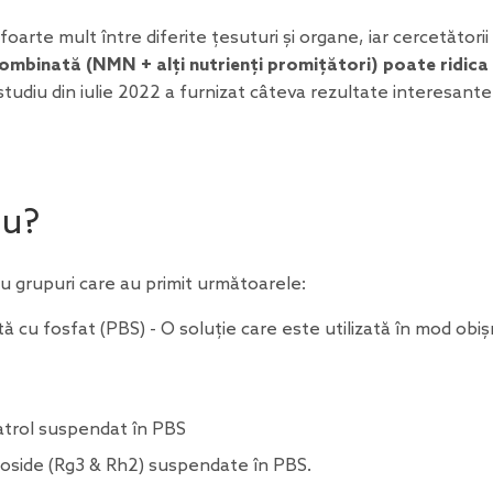
oarte mult între diferite țesuturi și organe, iar cercetătorii
ombinată (NMN + alți nutrienți promițători) poate ridica
studiu din iulie 2022 a furnizat câteva rezultate interesante
iu?
tru grupuri care au primit următoarele:
ă cu fosfat (PBS) - O soluție care este utilizată în mod obiș
atrol suspendat în PBS
side (Rg3 & Rh2) suspendate în PBS.