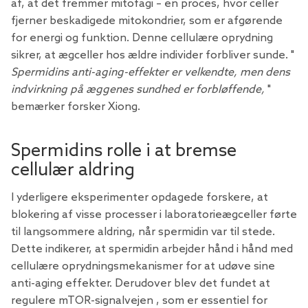
af, at det fremmer mitofagi – en proces, hvor celler
fjerner beskadigede mitokondrier, som er afgørende
for energi og funktion. Denne cellulære oprydning
sikrer, at ægceller hos ældre individer forbliver sunde. "
Spermidins anti-aging-effekter er velkendte, men dens
indvirkning på æggenes sundhed er forbløffende,
"
bemærker forsker Xiong.
Spermidins rolle i at bremse
cellulær aldring
I yderligere eksperimenter opdagede forskere, at
blokering af visse processer i laboratorieægceller førte
til langsommere aldring, når spermidin var til stede.
Dette indikerer, at spermidin arbejder hånd i hånd med
cellulære oprydningsmekanismer
for at udøve sine
anti-aging effekter. Derudover blev det fundet at
regulere
mTOR-signalvejen
, som er essentiel for