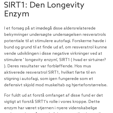
SIRT1: Den Longevity
Enzym
I et forsøg på at imødegå disse aldersrelaterede
bekymringer undersøgte undersøgelsen resveratrols
potentiale til at stimulere autofagi. Forskerne havde i
bund og grund til at finde ud af, om resveratrol kunne
vende udviklingen i disse negative virkninger ved at
stimulere ' longevity enzym', SIRT1 (
hvad er sirtuiner?
). Deres resultater var forbløffende. Hos mus
aktiverede resveratrol SIRT1, hvilket førte til en
stigning i autofagi, som igen fungerede som et
defensivt skjold mod muskeltab og hjerteforstørrelse.
For fuldt ud at forstå omfanget af disse fund er det
vigtigt at forstå SIRT1's rolle i vores kroppe. Dette
enzym har været stjernen i nyere videnskabelige