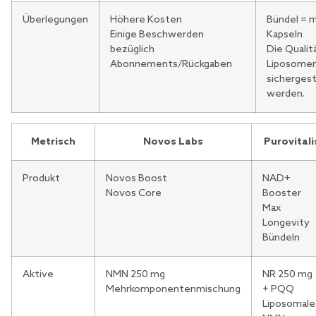
Überlegungen
Höhere Kosten
Bündel = 
Einige Beschwerden
Kapseln
bezüglich
Die Qualit
Abonnements/Rückgaben
Liposome
sichergest
werden.
Metrisch
Novos Labs
Purovitali
Produkt
Novos Boost
NAD+
Novos Core
Booster
Max
Longevity
Bündeln
Aktive
NMN 250 mg
NR 250 mg
Mehrkomponentenmischung
+ PQQ
Liposomale