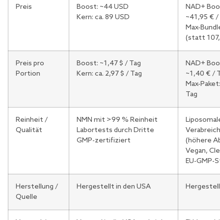
Preis
Boost: ~44 USD
NAD+ Boos
Kern: ca. 89 USD
~41,95 € /
Max-Bundle
(statt 107
Preis pro
Boost: ~1,47 $ / Tag
NAD+ Boos
Portion
Kern: ca. 2,97 $ / Tag
~1,40 € / 
Max-Paket:
Tag
Reinheit /
NMN mit >99 % Reinheit
Liposomal
Qualität
Labortests durch Dritte
Verabreic
GMP-zertifiziert
(höhere A
Vegan, Cle
EU-GMP-S
Herstellung /
Hergestellt in den USA
Hergestell
Quelle