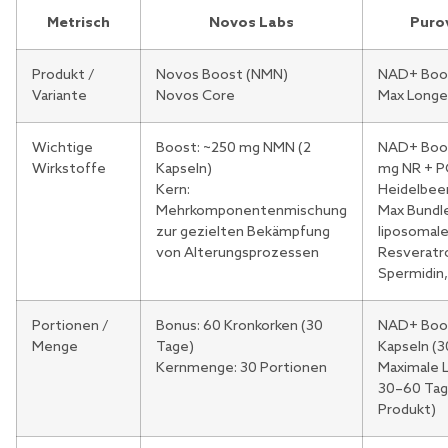
Metrisch
Novos Labs
Purov
Produkt /
Novos Boost (NMN)
NAD+ Boo
Variante
Novos Core
Max Longe
Wichtige
Boost: ~250 mg NMN (2
NAD+ Boo
Wirkstoffe
Kapseln)
mg NR + 
Kern:
Heidelbee
Mehrkomponentenmischung
Max Bundle
zur gezielten Bekämpfung
liposomal
von Alterungsprozessen
Resveratro
Spermidin
Portionen /
Bonus: 60 Kronkorken (30
NAD+ Boo
Menge
Tage)
Kapseln (3
Kernmenge: 30 Portionen
Maximale L
30–60 Tage
Produkt)