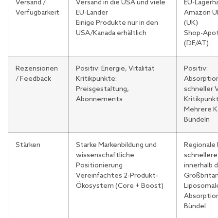
Versand /
Versand in die USA und viele
EU-Lagerh
Verfügbarkeit
EU-Länder
Amazon UK
Einige Produkte nur in den
(UK)
USA/Kanada erhältlich
Shop-Apo
(DE/AT)
Rezensionen
Positiv: Energie, Vitalität
Positiv:
/ Feedback
Kritikpunkte:
Absorption
Preisgestaltung,
schneller 
Abonnements
Kritikpunk
Mehrere Ka
Bündeln
Stärken
Starke Markenbildung und
Regionale 
wissenschaftliche
schnellere
Positionierung
innerhalb 
Vereinfachtes 2-Produkt-
Großbrita
Ökosystem (Core + Boost)
Liposomal
Absorption
Bündel