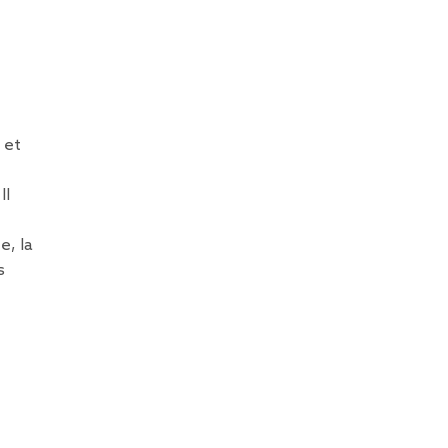
 et
Il
e, la
s