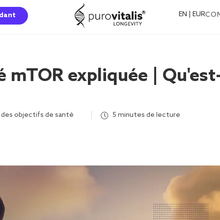
EN | EUR
CO
dant
té mTOR expliquée | Qu'est
 des objectifs de santé
,
,
,
5 minutes de lecture