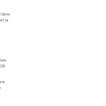
d dans
et la
tels
TOR
ers
e