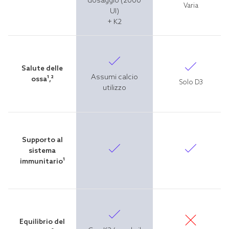
dosaggio (2000
Varia
UI)
+ K2
Salute delle
Assumi calcio
ossa¹,²
Solo D3
utilizzo
Supporto al
sistema
immunitario¹
Equilibrio del