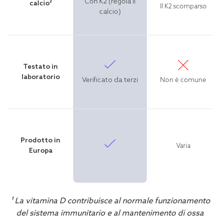
Con K2 (regola il
calcio²
Il K2 scomparso
calcio)
Testato in
laboratorio
Verificato da terzi
Non è comune
Prodotto in
Varia
Europa
¹ La vitamina D contribuisce al normale funzionamento
del sistema immunitario e al mantenimento di ossa