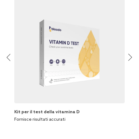
IL 
Kit per il test della vitamina D
Resver
Fornisce risultati accurati
Protegg