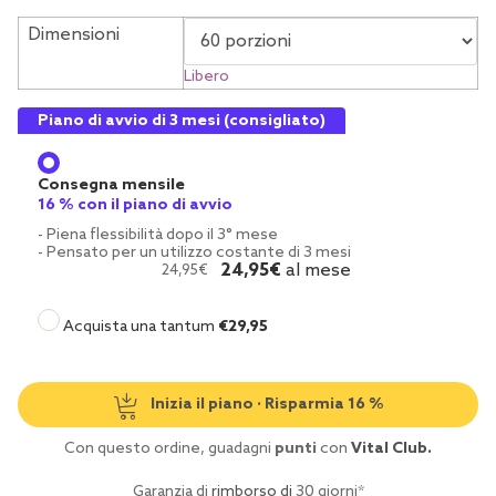
Dimensioni
Libero
Piano di avvio di 3 mesi (consigliato)
Consegna mensile
16 % con il piano di avvio
- Piena flessibilità dopo il 3° mese
- Pensato per un utilizzo costante di 3 mesi
24
,95
€
al mese
24
,95
€
Acquista una tantum
€
29,95
Inizia il piano · Risparmia 16 %
Con questo ordine, guadagni
punti
con
Vital Club.
Garanzia di
rimborso di
30 giorni*