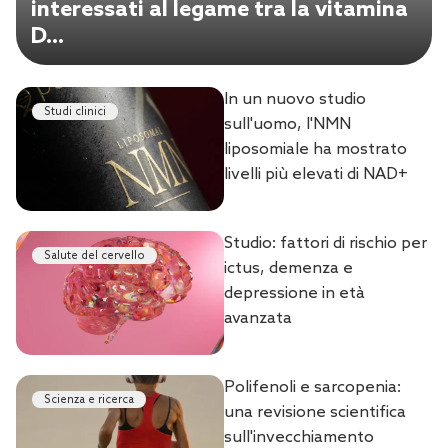
interessati al legame tra la vitamina
D...
In un nuovo studio
Studi clinici
sull'uomo, l'NMN
liposomiale ha mostrato
livelli più elevati di NAD+
Studio: fattori di rischio per
Salute del cervello
ictus, demenza e
depressione in età
avanzata
Polifenoli e sarcopenia:
Scienza e ricerca
una revisione scientifica
sull'invecchiamento