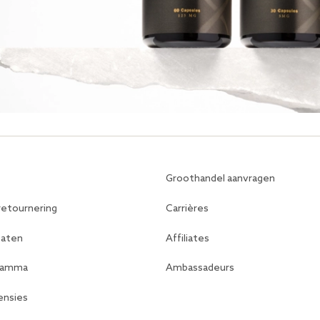
Groothandel aanvragen
retournering
Carrières
caten
Affiliates
gramma
Ambassadeurs
ensies