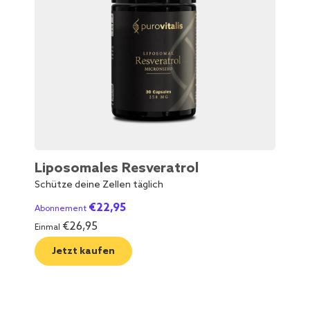
Liposomales Resveratrol
NM
Schütze deine Zellen täglich
Unte
€
22,95
Abonnement
Abo
€
26,95
Einmal
Einm
Jetzt kaufen