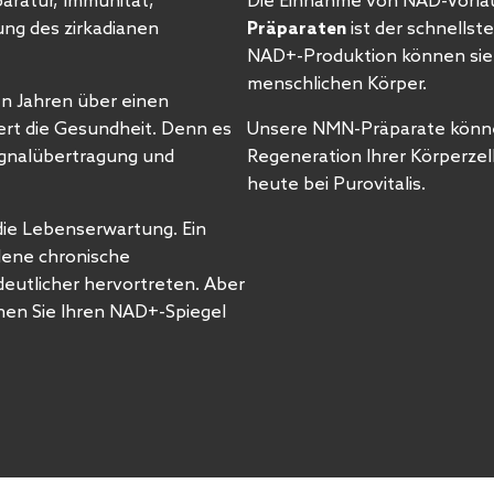
paratur, Immunität,
Die Einnahme von NAD-Vorlä
ng des zirkadianen
Präparaten
ist der schnellst
NAD+-Produktion können sie 
menschlichen Körper.
en Jahren über einen
dert die Gesundheit. Denn es
Unsere NMN-Präparate können
Signalübertragung und
Regeneration Ihrer Körperze
heute bei Purovitalis.
 die Lebenserwartung. Ein
edene chronische
deutlicher hervortreten. Aber
nen Sie Ihren NAD+-Spiegel