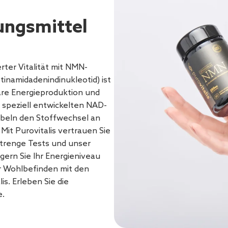
ngsmittel
rter Vitalität mit NMN-
tinamidadenindinukleotid) ist
läre Energieproduktion und
 speziell entwickelten NAD-
rbeln den Stoffwechsel an
Mit Purovitalis vertrauen Sie
strenge Tests und unser
gern Sie Ihr Energieniveau
r Wohlbefinden mit den
. Erleben Sie die
e.