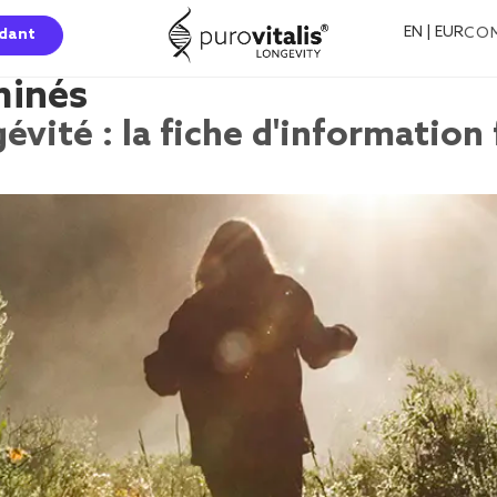
EN | EUR
CO
dant
minés
gévité : la fiche d'information