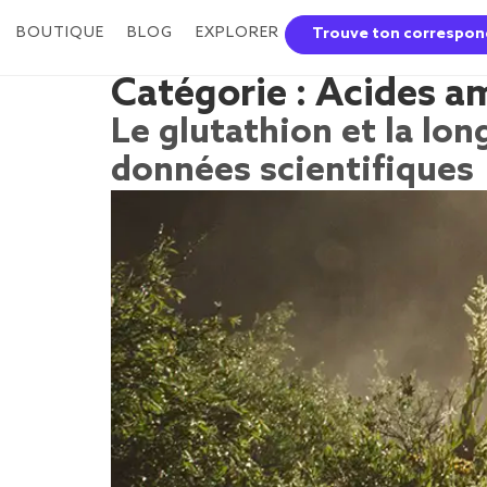
BOUTIQUE
BLOG
EXPLORER
Trouve ton correspon
Catégorie :
Acides a
Le glutathion et la lon
données scientifiques