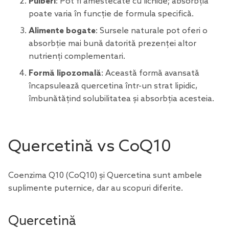
Pulberi
: Pot fi amestecate cu lichide; absorbția
poate varia în funcție de formula specifică.
Alimente bogate
: Sursele naturale pot oferi o
absorbție mai bună datorită prezenței altor
nutrienți complementari.
Formă lipozomală
: Această formă avansată
încapsulează quercetina într-un strat lipidic,
îmbunătățind solubilitatea și absorbția acesteia.
Quercetină vs CoQ10
Coenzima Q10 (CoQ10) și Quercetina sunt ambele
suplimente puternice, dar au scopuri diferite.
Quercetină