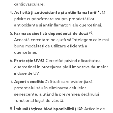
cardiovasculare.
Activități antioxidante și antiinflamatorii
: O
privire cuprinzătoare asupra proprietăților
antioxidante și antiinflamatorii ale quercetinei.
Farmacocinetică dependentă de doză
:
Această cercetare ne ajută să înțelegem cele mai
bune modalități de utilizare eficientă a
quercetinei.
Protecție UV
:
Cercetări privind eficacitatea
quercetinei în protejarea pielii împotriva daunelor
induse de UV.
Agent senolitic
: Studii care evidențiază
potențialul său în eliminarea celulelor
senescente, ajutând la prevenirea declinului
funcțional legat de vârstă.
Îmbunătățirea biodisponibilității
: Articole de