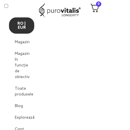
0
RO |
EUR
Magazin
Magazin
în
funcție
de
obiectiv
Toate
produsele
Blog
Explorează
Cont