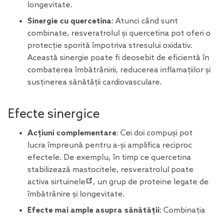
longevitate.
Sinergie cu quercetina
: Atunci când sunt
combinate, resveratrolul și quercetina pot oferi o
protecție sporită împotriva stresului oxidativ.
Această sinergie poate fi deosebit de eficientă în
combaterea îmbătrânirii, reducerea inflamațiilor și
susținerea sănătății cardiovasculare.
Efecte sinergice
Acțiuni complementare
: Cei doi compuși pot
lucra împreună pentru a-și amplifica reciproc
efectele. De exemplu, în timp ce quercetina
stabilizează mastocitele, resveratrolul poate
activa
sirtuinele
, un grup de proteine legate de
îmbătrânire și longevitate.
Efecte mai ample asupra sănătății
: Combinația