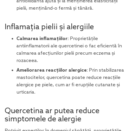
antioxidantă ajută și la menținerea elasticității
pielii, menținând-o fermă și tânără.
Inflamația pielii și alergiile
Calmarea inflamațiilor
:
Proprietățile
antiinflamatorii
ale quercetinei o fac eficientă în
calmarea afecțiunilor pielii precum eczema și
rozaceea.
Ameliorarea reacțiilor alergice
: Prin stabilizarea
mastocitelor, quercetina poate reduce reacțiile
alergice pe piele, cum ar fi erupțiile cutanate și
urticaria.
Quercetina ar putea reduce
simptomele de alergie
Potrivit experților în domeniul sănătății, proprietățile