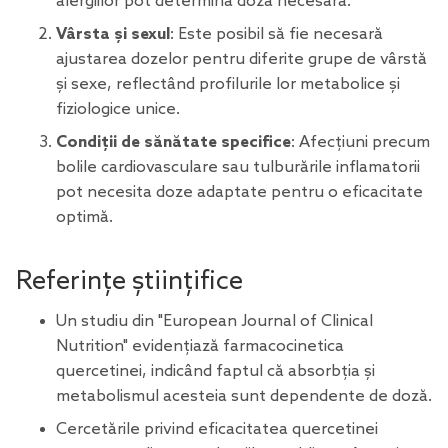
alergiilor pot determina doza necesară.
Vârsta și sexul
: Este posibil să fie necesară
ajustarea dozelor pentru diferite grupe de vârstă
și sexe, reflectând profilurile lor metabolice și
fiziologice unice.
Condiții de sănătate specifice
: Afecțiuni precum
bolile cardiovasculare sau tulburările inflamatorii
pot necesita doze adaptate pentru o eficacitate
optimă.
Referințe științifice
Un studiu din "European Journal of Clinical
Nutrition" evidențiază farmacocinetica
quercetinei, indicând faptul că absorbția și
metabolismul acesteia sunt dependente de doză.
Cercetările privind eficacitatea quercetinei