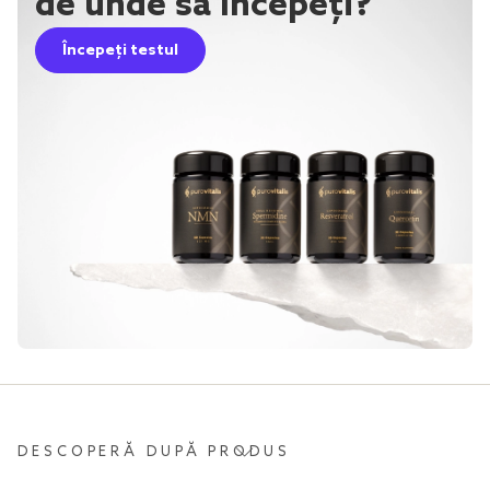
de unde să începeți?
Începeți testul
DESCOPERĂ DUPĂ PRODUS