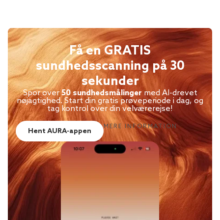
Få en GRATIS
sundhedsscanning på 30
sekunder
Spor over
50 sundhedsmålinger
med AI-drevet
nøjagtighed. Start din gratis prøveperiode i dag, og
tag kontrol over din velværerejse!
MERE INFORMATION
Hent AURA-appen