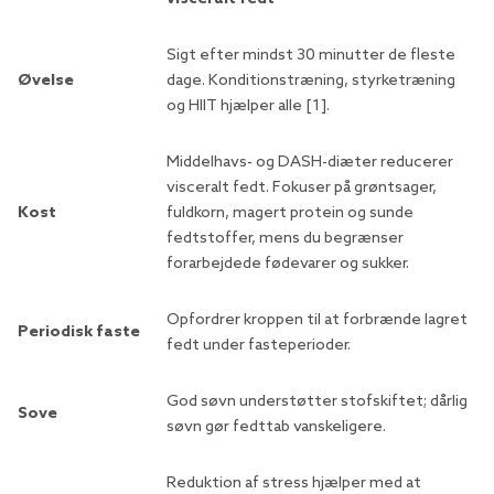
Sigt efter mindst 30 minutter de fleste
Øvelse
dage. Konditionstræning, styrketræning
og HIIT hjælper alle [1].
Middelhavs- og DASH-diæter reducerer
visceralt fedt. Fokuser på grøntsager,
Kost
fuldkorn, magert protein og sunde
fedtstoffer, mens du begrænser
forarbejdede fødevarer og sukker.
Opfordrer kroppen til at forbrænde lagret
Periodisk faste
fedt under fasteperioder.
God søvn understøtter stofskiftet; dårlig
Sove
søvn gør fedttab vanskeligere.
Reduktion af stress hjælper med at