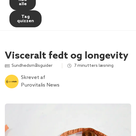
alle
Tag
quizzen
Visceralt fedt og longevity
Sundhedsmålsguider
,
,
7 minutters læsning
Skrevet af
Purovitalis News