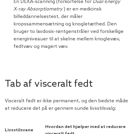
En DEXA-scanning (forkortelse for
Dual-Energy
X-ray Absorptiometry
) er en medicinsk
billeddannelsestest, der måler
kropssammensætning og knogletæthed. Den
bruger to lavdosis-røntgenstråler ved forskellige
energiniveauer til at skelne mellem knoglevæv,
fedtvæv og magert væv.
Tab af visceralt fedt
Visceralt fedt er ikke permanent, og den bedste måde
at reducere det på er gennem sunde livsstilsvalg:
Hvordan det hjælper med at reducere
Livsstilsvane
visceralt fedt