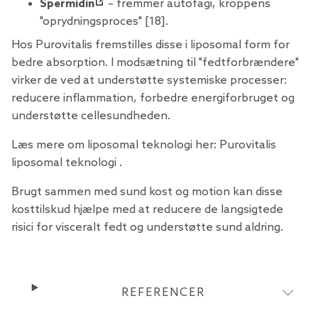
Spermidin
– fremmer autofagi, kroppens
"oprydningsproces" [18].
Hos Purovitalis fremstilles disse i liposomal form for
bedre absorption. I modsætning til "fedtforbrændere"
virker de ved at understøtte systemiske processer:
reducere inflammation, forbedre energiforbruget og
understøtte cellesundheden.
Læs mere om liposomal teknologi her:
Purovitalis
liposomal teknologi
.
Brugt sammen med sund kost og motion kan disse
kosttilskud hjælpe med at reducere de langsigtede
risici for visceralt fedt og understøtte sund aldring.
REFERENCER