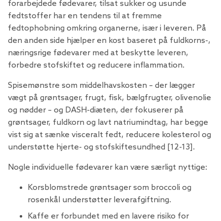
forarbejdede fødevarer, tilsat sukker og usunde
fedtstoffer har en tendens til at fremme
fedtophobning omkring organerne, især i leveren. På
den anden side hjælper en kost baseret på fuldkorns-,
næringsrige fødevarer med at beskytte leveren,
forbedre stofskiftet og reducere inflammation.
Spisemønstre som middelhavskosten – der lægger
vægt på grøntsager, frugt, fisk, bælgfrugter, olivenolie
og nødder – og DASH-diæten, der fokuserer på
grøntsager, fuldkorn og lavt natriumindtag, har begge
vist sig at sænke visceralt fedt, reducere kolesterol og
understøtte hjerte- og stofskiftesundhed [12-13].
Nogle individuelle fødevarer kan være særligt nyttige:
Korsblomstrede grøntsager som broccoli og
rosenkål understøtter leverafgiftning.
Kaffe er forbundet med en lavere risiko for