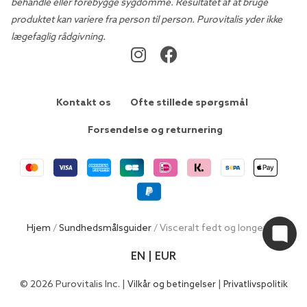
behandle eller forebygge sygdomme. Resultatet af at bruge
produktet kan variere fra person til person. Purovitalis yder ikke
lægefaglig rådgivning.
Kontakt os
Ofte stillede spørgsmål
Forsendelse og returnering
Hjem
/
Sundhedsmålsguider
/ Visceralt fedt og longevity
EN | EUR
© 2026 Purovitalis Inc. |
|
Vilkår og betingelser
Privatlivspolitik