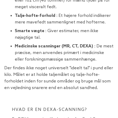
eller 102 cm (40 tommer) for mænd tyder på for
meget visceralt fedt.
Talje-hofte-forhold
: Et højere forhold indikerer
mere mavefedt sammenlignet med hofterne.
Smarte vægte
: Giver estimater, men ikke
nøjagtige tal.
Medicinske scanninger (MR, CT, DEXA)
: De mest
præcise, men anvendes primært i medicinske
eller forskningsmæssige sammenhænge.
Der findes ikke noget universelt "ideelt tal" i pund eller
kilo. Målet er at holde taljemålet og talje-hofte-
forholdet inden for sunde områder og bruge mål som
en vejledning snarere end en absolut sandhed.
HVAD ER EN DEXA-SCANNING?