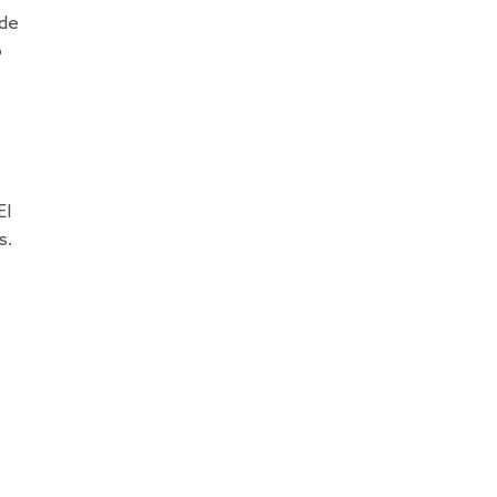
 de
o
El
s.