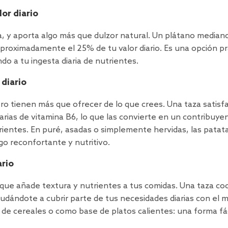
or diario
rta, y aporta algo más que dulzor natural. Un plátano median
proximadamente el 25% de tu valor diario. Es una opción pr
do a tu ingesta diaria de nutrientes.
 diario
ro tienen más que ofrecer de lo que crees. Una taza satisf
ias de vitamina B6, lo que las convierte en un contribuye
entes. En puré, asadas o simplemente hervidas, las patat
go reconfortante y nutritivo.
ario
a que añade textura y nutrientes a tus comidas. Una taza co
udándote a cubrir parte de tus necesidades diarias con el 
de cereales o como base de platos calientes: una forma fác