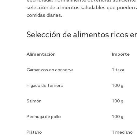
equilibrada, normalmente obtendrás suficiente 
selección de alimentos saludables que pueden a
comidas diarias.
Selección de alimentos ricos e
Alimentación
Importe
Garbanzos en conserva
1 taza
Hígado de ternera
100 g
Salmón
100 g
Pechuga de pollo
100 g
Plátano
1 mediano