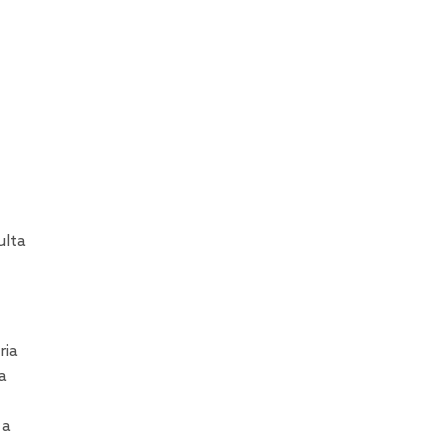
ulta
ria
a
 a