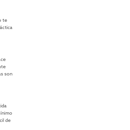
o te
áctica
ace
nte
as son
cida
mínimo
il de