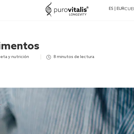
ES | EUR
CUE
limentos
ieta y nutrición
,
,
,
8 minutos de lectura