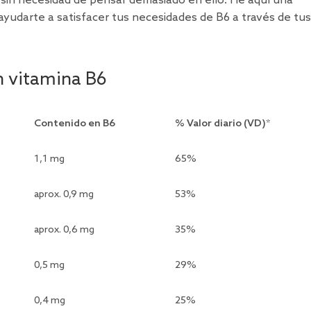
sin necesidad de pensar demasiado en ello. He aquí una
yudarte a satisfacer tus necesidades de B6 a través de tus
n vitamina B6
Contenido en B6
% Valor diario (VD)*
1,1 mg
65%
aprox. 0,9 mg
53%
aprox. 0,6 mg
35%
0,5 mg
29%
0,4 mg
25%