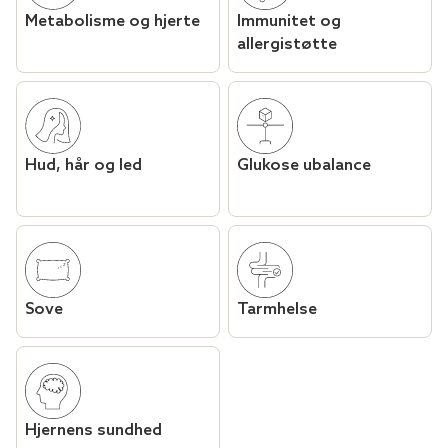
Metabolisme og hjerte
Immunitet og
allergistøtte
Hud, hår og led
Glukose ubalance
Sove
Tarmhelse
Hjernens sundhed