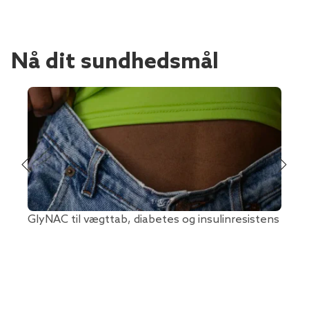
Nå dit sundhedsmål
GlyNAC til vægttab, diabetes og insulinresistens
L-Erg