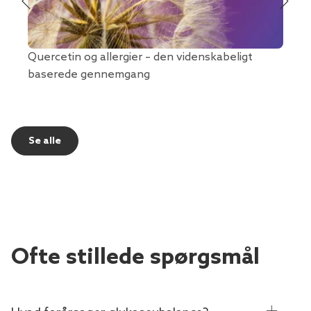
Quercetin og allergier – den videnskabeligt
Hvad 
baserede gennemgang
Se alle
Ofte stillede spørgsmål