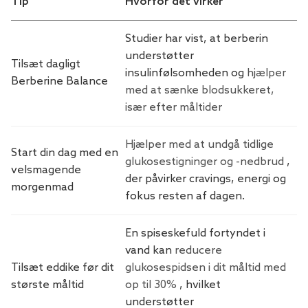
Tip
Hvorfor det virker
Studier har vist, at berberin
understøtter
Tilsæt dagligt
insulinfølsomheden og
hjælper
Berberine Balance
med at sænke blodsukkeret,
især efter måltider
Hjælper med at undgå tidlige
Start din dag med en
glukosestigninger og -nedbrud
,
velsmagende
der påvirker cravings, energi og
morgenmad
fokus resten af ​​dagen.
En spiseskefuld fortyndet i
vand kan
reducere
Tilsæt eddike før dit
glukosespidsen i dit måltid med
største måltid
op til 30%
, hvilket
understøtter