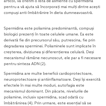
articol, vă oferim o listă de alimente cu spermidină
pentru a vă ajuta să încorporați mai mulți dintre acești
compuși anti-îmbătrânire în dieta dumneavoastră.
Spermidina este poliamina predominantă, compuși
biologici prezenți în toate celulele umane. Ea este
derivată fie din precursorul său, putrescina, fie prin
degradarea sperminei.
Poliaminele
sunt implicate în
creșterea, diviziunea și diferențierea celulară. Deși
mecanismul rămâne necunoscut, ele par a fi necesare
pentru sinteza ADN
(2)
.
Spermidina are multe beneficii cardioprotectoare,
neuroprotectoare și antiinflamatoare. Deși își exercită
efectele în mai multe moduri, autofagia este
mecanismul dominant. Din păcate, nivelurile de
poliamine, inclusiv spermidina, scad odată cu
îmbătrânirea
(4)
. Prin urmare, este esențial să se