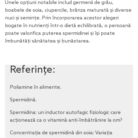
Unele opțiuni notabile includ germenii de grâu,
boabele de soia, ciupercile, brânza maturată și diverse
nuci și semințe. Prin încorporarea acestor alegeri
bogate în nutrienți într-o dietă echilibrată, o persoană
poate valorifica puterea spermidinei și își poate
îmbunătăți sănătatea și bunăstarea.
Referințe:
Poliamine în alimente.
Spermidină.
Spermidina: un inductor autofagic fiziologic care
acționează ca o vitamină anti-îmbătrânire la om?
Concentrația de spermidină din soia: Variația