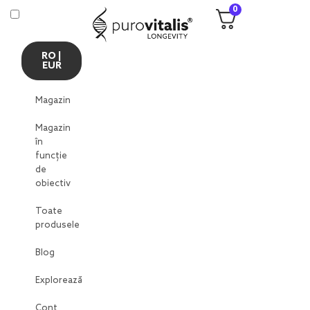
0
RO |
EUR
Magazin
Magazin
în
funcție
de
obiectiv
Toate
produsele
Blog
Explorează
Cont