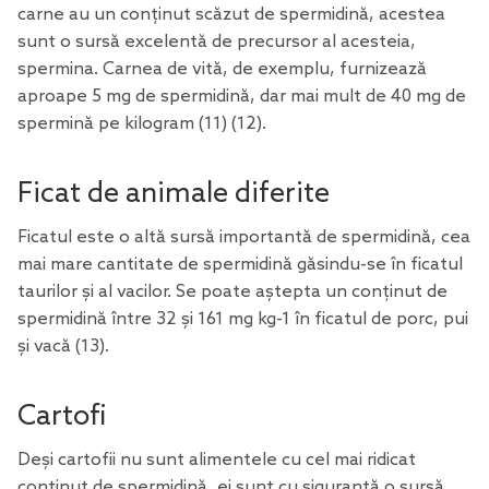
carne au un conținut scăzut de spermidină, acestea
sunt o sursă excelentă de precursor al acesteia,
spermina. Carnea de vită, de exemplu, furnizează
aproape 5 mg de spermidină, dar mai mult de 40 mg de
spermină pe kilogram
(11)
(12)
.
Ficat de animale diferite
Ficatul este o altă sursă importantă de spermidină, cea
mai mare cantitate de spermidină găsindu-se în ficatul
taurilor și al vacilor. Se poate aștepta un conținut de
spermidină între 32 și 161 mg kg-1 în ficatul de porc, pui
și vacă
(13)
.
Cartofi
Deși cartofii nu sunt alimentele cu cel mai ridicat
conținut de spermidină, ei sunt cu siguranță o sursă