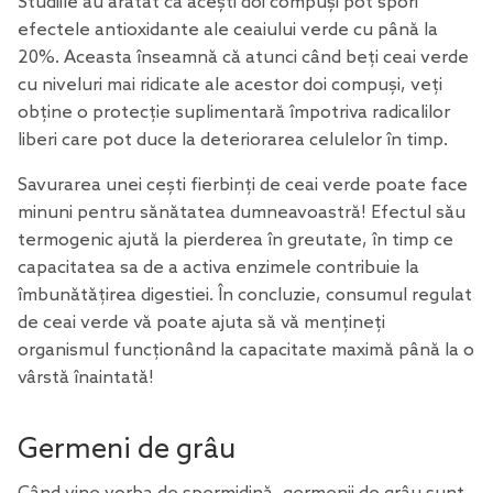
Studiile au arătat
că acești doi compuși pot spori
efectele antioxidante ale ceaiului verde cu până la
20%. Aceasta înseamnă că atunci când beți ceai verde
cu niveluri mai ridicate ale acestor doi compuși, veți
obține o protecție suplimentară împotriva radicalilor
liberi care pot duce la deteriorarea celulelor în timp.
Savurarea unei cești fierbinți de ceai verde poate face
minuni pentru sănătatea dumneavoastră! Efectul său
termogenic ajută la pierderea în greutate, în timp ce
capacitatea sa de a activa enzimele contribuie la
îmbunătățirea digestiei. În concluzie, consumul regulat
de ceai verde vă poate ajuta să vă mențineți
organismul funcționând la capacitate maximă până la o
vârstă înaintată!
Germeni de grâu