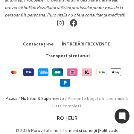
autorități. Produsele Purovitalis nu sunt destinate tratării sau
prevenirii bolilor. Rezultatul utilizării produsului poate varia de la
persoană la persoană. Purovitalis nu oferă consultanță medicală.
Contactați-ne
ÎNTREBĂRI FRECVENTE
Transport și retururi
Acasa
/
Nutritie & Suplimente
/ Alimente bogate în spermidină:
Lista completă
RO | EUR
© 2026 Purovitalis Inc. |
|
Termeni și condiții
Politica de