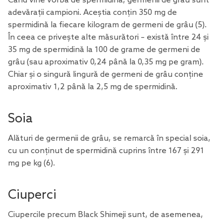
Când vine vorba de spermidină, germenii de grâu sunt
adevărații campioni. Aceștia conțin 350 mg de
spermidină la fiecare kilogram de germeni de grâu
(5)
.
În ceea ce privește alte măsurători – există între 24 și
35 mg de spermidină la 100 de grame de germeni de
grâu (sau aproximativ 0,24 până la 0,35 mg pe gram).
Chiar și o singură lingură de germeni de grâu conține
aproximativ 1,2 până la 2,5 mg de spermidină.
Soia
Alături de germenii de grâu, se remarcă în special soia,
cu un conținut de spermidină cuprins între 167 și 291
mg pe kg
(6)
.
Ciuperci
Ciupercile precum Black Shimeji sunt, de asemenea,