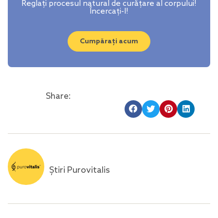
Reglați procesul natural de curățare al corpului!
Încercați-l!
Cumpărați acum
Share:
Știri Purovitalis