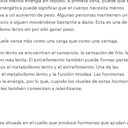
gasta menos energía en reposo. A primera vista, puede que 
nergética puede significar que el cuerpo necesita menos
leva a un aumento de peso. Algunas personas mantienen un
co o siguen moviéndose bastante a diario. Esta es una de 
smo lento sin por ello ganar peso.
 suele verse más como una carga que como una ventaja.
 lento se encuentran el cansancio, la sensación de frío, la
ión más lenta. El estreñimiento también puede formar parte
s el metabolismo lento y el estreñimiento. Una de las
 el metabolismo lento y la función tiroidea. Las hormonas
po la energía, por lo que, cuando los niveles de estas hormo
es también comienzan a ralentizarse.
a situada en el cuello que produce hormonas que ayudan 