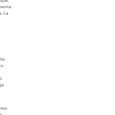
 que,
amente
s. La
bir
su
o
ga
ntos.
l