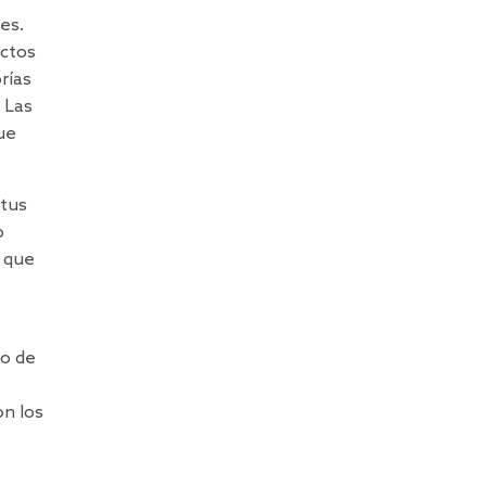
es.
uctos
rías
.
Las
ue
 tus
o
a que
to de
n los