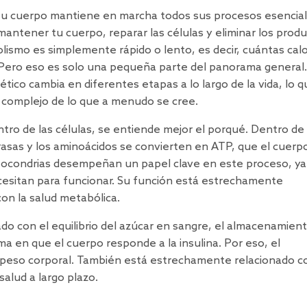
 tu cuerpo mantiene en marcha todos sus procesos esencial
mantener tu cuerpo, reparar las células y eliminar los prod
smo es simplemente rápido o lento, es decir, cuántas calo
. Pero eso es solo una pequeña parte del panorama general
ico cambia en diferentes etapas a lo largo de la vida, lo q
 complejo de lo que a menudo se cree.
ntro de las células, se entiende mejor el porqué. Dentro de
grasas y los aminoácidos se convierten en ATP, que el cuerp
mitocondrias desempeñan un papel clave en este proceso, y
ecesitan para funcionar. Su función está estrechamente
on la salud metabólica.
do con el equilibrio del azúcar en sangre, el almacenamien
rma en que el cuerpo responde a la insulina. Por eso, el
peso corporal. También está estrechamente relacionado co
salud a largo plazo.