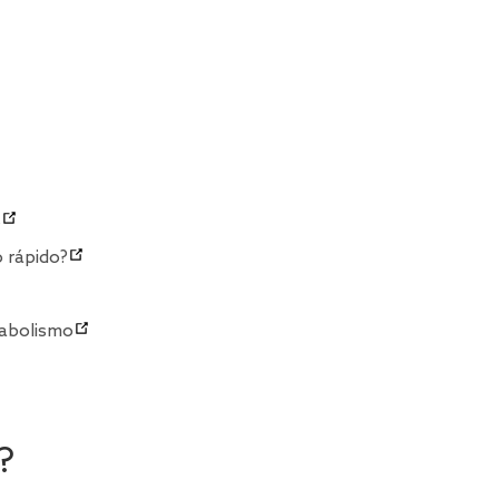
s
 rápido?
tabolismo
?