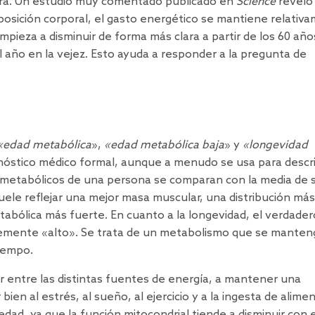
ra. Un
estudio
muy comentado publicado en
Science
reveló
mposición corporal, el gasto energético se mantiene relativ
mpieza a disminuir de forma más clara a partir de los 60 año
l año en la vejez. Esto ayuda a responder a la pregunta de
«edad metabólica
»,
«edad metabólica baja
» y
«longevidad
nóstico médico formal, aunque a menudo se usa para descri
 metabólicos de una persona se comparan con la media de 
ele reflejar una mejor masa muscular, una distribución más
tabólica más fuerte. En cuanto a la longevidad, el verdader
emente «alto». Se trata de un metabolismo que se manten
tiempo.
 entre las distintas fuentes de energía, a mantener una
en al estrés, al sueño, al ejercicio y a la ingesta de alime
edad, ya que la función mitocondrial tiende a disminuir con e