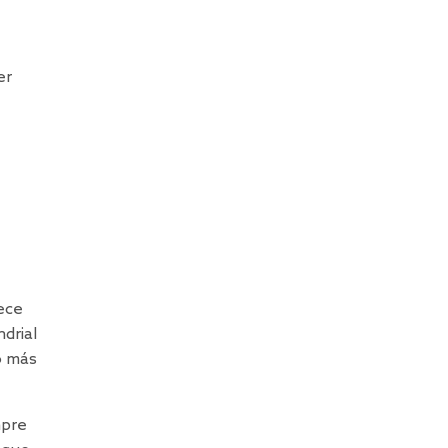
er
ece
drial
o más
mpre