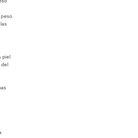
eso
 peso
las
 piel
 del
nas
a