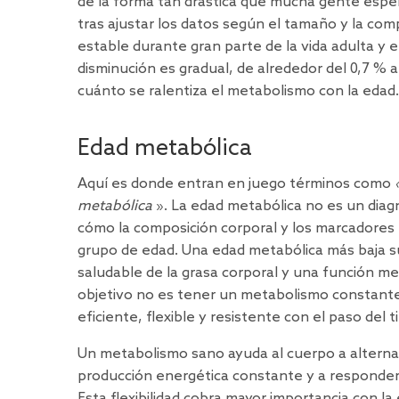
de la forma tan drástica que mucha gente espe
tras ajustar los datos según el tamaño y la co
estable durante gran parte de la vida adulta y e
disminución es gradual, de alrededor del 0,7 % a
cuánto se ralentiza el metabolismo con la edad.
Edad metabólica
Aquí es donde entran en juego términos como
metabólica
». La edad metabólica no es un diag
cómo la composición corporal y los marcadores
grupo de edad. Una edad metabólica más baja su
saludable de la grasa corporal y una función me
objetivo no es tener un metabolismo constant
eficiente, flexible y resistente con el paso del 
Un metabolismo sano ayuda al cuerpo a alternar
producción energética constante y a responder bi
Esta flexibilidad cobra mayor importancia con la 