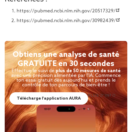
https://pubmed.ncbi.nlm.nih.gov/20517329/
https://pubmed.ncbi.nlm.nih.gov/30982439/
Obtiens une analyse de santé
GRATUITE en 30 secondes
Effectue le suivi de
plus de 50 mesures de santé
avec une précision alimentée par l'IA. Commence
ton essai gratuit dès aujourd'hui et prends le
contrôle de ton parcours de bien-être !
PLUS D'INFO
Télécharge l'application AURA