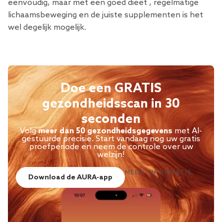
eenvoudig, maar met een
goed dieet
,
regelmatige
lichaamsbeweging
en de juiste supplementen is het
wel degelijk mogelijk.
Doe een GRATIS
gezondheidsscan in 30
seconden
Volg
meer dan 50 gezondheidsgegevens
met AI-
gestuurde precisie. Start vandaag nog uw gratis
proefperiode en neem de controle over uw
welzijn!
MEER INFORMATIE
Download de AURA-app